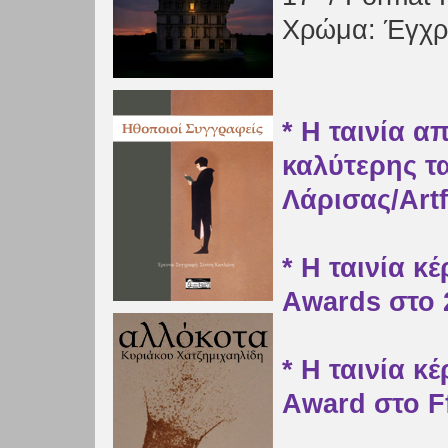
Χρώμα: Έγχρ
* Η ταινία α
καλύτερης τ
Λάρισας/Artf
* Η ταινία κ
Awards στο 2
*
Η ταινία κ
Award στο Ff