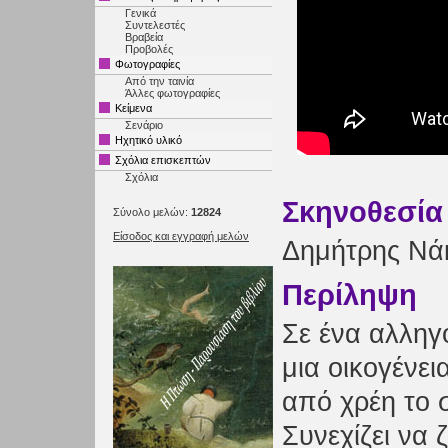
Γενικά
Συντελεστές
Βραβεία
Προβολές
Φωτογραφίες
Από την ταινία
Άλλες φωτογραφίες
Κείμενα
Σενάριο
Ηχητικό υλικό
Σχόλια επισκεπτών
Σχόλια
Σκηνοθεσία
Σύνολο μελών:
12824
Είσοδος και εγγραφή μελών
Δημήτρης Νά
Περίληψη
Σε ένα αλληγ
μια οικογένεια
από χρέη το σ
Συνεχίζει να 