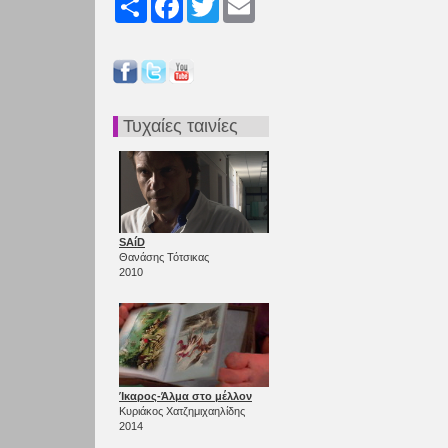
Τυχαίες ταινίες
SAíD
Θανάσης Τότσικας
2010
Ίκαρος-Άλμα στο μέλλον
Κυριάκος Χατζημιχαηλίδης
2014