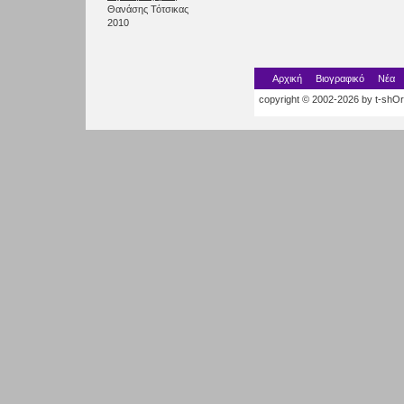
Θανάσης Τότσικας
2010
Αρχική
Βιογραφικό
Νέα
copyright © 2002-2026 by t-shOrt.