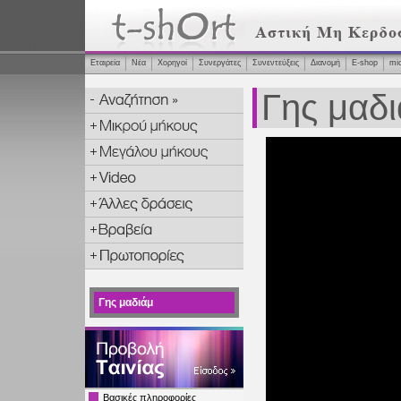
Εταιρεία
Νέα
Χορηγοί
Συνεργάτες
Συνεντεύξεις
Διανομή
Ε-shop
mi
Γης μαδ
Γης μαδιάμ
Βασικές πληροφορίες