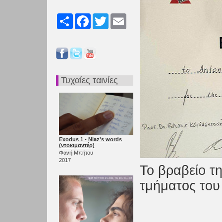
Share
Facebook
Twitter
Email
Τυχαίες ταινίες
Exodus 1 - Niaz's words
(ντοκιμαντέρ)
Φανή Μπήτου
2017
Το βραβείο τ
τμήματος του