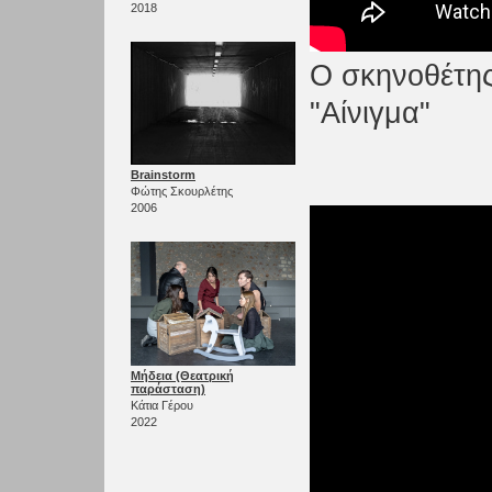
2018
Ο σκηνοθέτης
"Αίνιγμα"
Brainstorm
Φώτης Σκουρλέτης
2006
Μήδεια (Θεατρική
παράσταση)
Κάτια Γέρου
2022