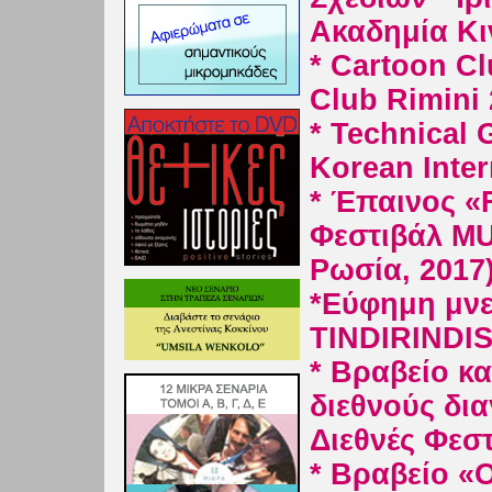
Ακαδημία Κ
*
Cartoon Cl
Club Rimini
* Technical 
Korean Inter
* Έπαινος «
Φεστιβάλ MU
Ρωσία, 2017
*Εύφημη μνε
TINDIRINDIS 
* Βραβείο κα
διεθνούς δι
Διεθνές Φεσ
* Βραβείο «