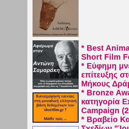
* Best Anima
Short Film F
* Εύφημη μνε
επίτευξης σ
Μήκους Δράμ
* Bronze Aw
κατηγορία E
Campaign (2
* Βραβείο Κ
Σχεδίων "Ίρ