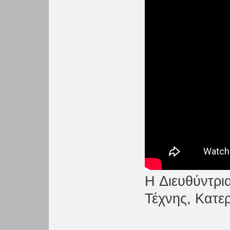
H Διευθύντρι
Τέχνης, Κατερ