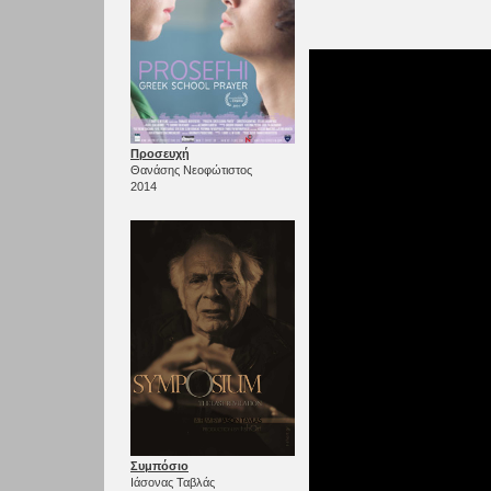
Προσευχή
Θανάσης Νεοφώτιστος
2014
Συμπόσιο
Ιάσονας Ταβλάς