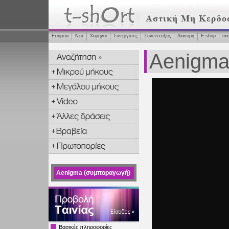
Εταιρεία
Νέα
Χορηγοί
Συνεργάτες
Συνεντεύξεις
Διανομή
Ε-shop
mi
Aenigma
Aenigma (συμπαραγωγή)
Βασικές πληροφορίες