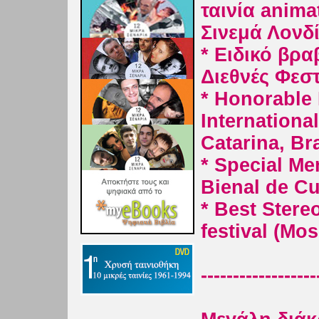
ταινία anim
Σινεμά Λονδί
* Ειδικό βρ
Διεθνές Φεστ
* Honorable D
Internationa
Catarina, Bra
* Special Me
Bienal de Cur
* Best Stere
festival (Mo
------------------