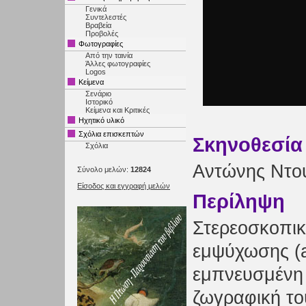
Γενικά
Συντελεστές
Βραβεία
Προβολές
Φωτογραφίες
Από την ταινία
Άλλες φωτογραφίες
Logos
Κείμενα
Σενάριο
Ιστορικό
Κείμενα και Κριτικές
Ηχητικό υλικό
Σχόλια επισκεπτών
Σκηνοθεσία
Σχόλια
Αντώνης Ντο
Σύνολο μελών:
12824
Είσοδος και εγγραφή μελών
Περίληψη
Στερεοσκοπικ
εμψύχωσης (a
εμπνευσμένη
ζωγραφική 