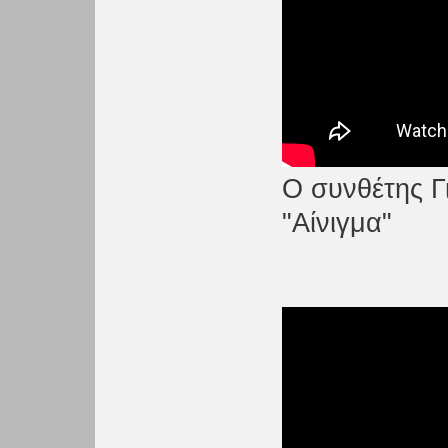
O συνθέτης Γ
"Αίνιγμα"