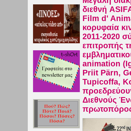
Μεγάλη διάκ
διεθνή ASIFA
Film d' Anim
κορυφαία κι
2011-2020 σ
επιτροπής τ
εμβληματικο
animation (I
Priit Pärn, 
Tupicoffa, K
προεδρεύουν
Διεθνούς Έν
πρωτοπόρος 