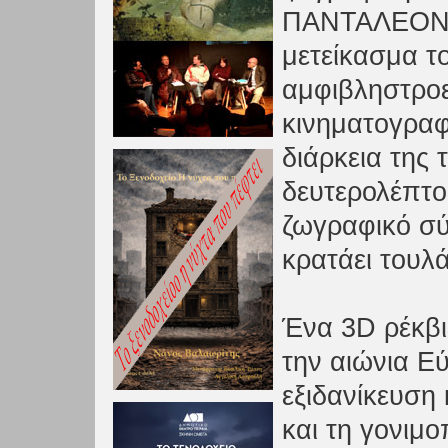
ΠΑΝΤΑΛΕΟΝ.
μετείκασμα τ
αμφιβληστροε
κινηματογραφ
διάρκεια της 
δευτερολέπτο
ζωγραφικό σ
κρατάει τουλά
Ένα 3D ρέκβι
την αιώνια Ε
εξιδανίκευση 
και τη γονιμ