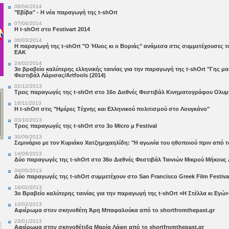
08/04/2014
"Εβίβα" - Η νέα παραγωγή της t-shOrt
07/04/2014
Η t-shOrt στο Festivart 2014
06/03/2014
Η παραγωγή της t-shOrt "Ο Ήλιος κι ο Βοριάς" ανάμεσα στις συμμετέχουσες ται
ΕΑΚ
24/02/2014
3o βραβείο καλύτερης ελληνικής ταινίας για την παραγωγή της t-shOrt "Γης μα
Φεστιβάλ Λάρισας/Artfools (2014)
02/12/2013
Τρεις παραγωγές της t-shOrt στο 16o Διεθνές Φεστιβάλ Κινηματογράφου Ολυμπ
16/11/2013
Η t-shOrt στις "Ημέρες Tέχνης και Ελληνικού πολιτισμού στο Λουγκάνο"
03/10/2013
Τρεις παραγωγές της t-shOrt στο 3ο Micro μ Festival
30/09/2013
Σεμινάριο με τον Κυριάκο Χατζημιχαηλίδη: "Η αγωνία του ηθοποιού πριν από τ
14/09/2013
Δύο παραγωγές της t-shOrt στο 36ο Διεθνές Φεστιβάλ Ταινιών Μικρού Μήκους
ail
04/05/2013
Δύο παραγωγές της t-shOrt συμμετέχουν στο San Francisco Greek Film Festiva
18/02/2013
3o Βραβείο καλύτερης ταινίας για την παραγωγή της t-shOrt «Η Στέλλα κι Εγώ» σ
10/02/2013
Αφιέρωμα στον σκηνοθέτη Άρη Μπαφαλούκα από το shortfromthepast.gr
23/01/2013
Αφιέρωμα στην σκηνοθέτιδα Μαρία Λάφη από το shortfromthepast.gr