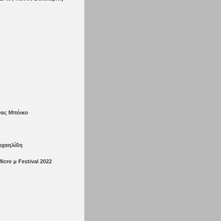
ίνας Μπόικο
μιχαηλίδη
cro μ Festival 2022