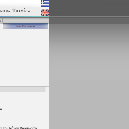
α
site Κυριάκου
on
ΕΙ του Νάνου Βαλαωρίτη