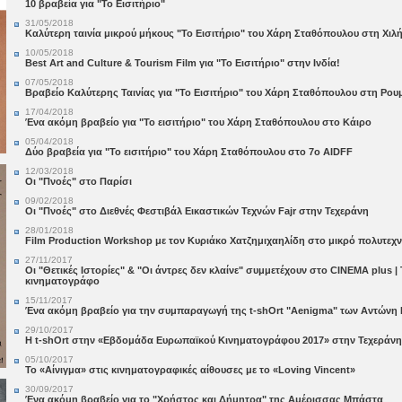
10 βραβεία για "Το Εισιτήριο"
31/05/2018
Καλύτερη ταινία μικρού μήκους "Το Εισιτήριο" του Χάρη Σταθόπουλου στη Χιλή
10/05/2018
Best Art and Culture & Tourism Film για "Το Εισιτήριο" στην Ινδία!
07/05/2018
Βραβείο Καλύτερης Ταινίας για "Το Εισιτήριο" του Χάρη Σταθόπουλου στη Ρου
17/04/2018
Ένα ακόμη βραβείο για "Το εισιτήριο" του Χάρη Σταθόπουλου στο Κάιρο
05/04/2018
Δύο βραβεία για "Το εισιτήριο" του Χάρη Σταθόπουλου στο 7ο AIDFF
12/03/2018
Οι "Πνοές" στο Παρίσι
09/02/2018
Οι "Πνοές" στο Διεθνές Φεστιβάλ Εικαστικών Τεχνών Fajr στην Τεχεράνη
28/01/2018
Film Production Workshop με τον Κυριάκο Χατζημιχαηλίδη στο μικρό πολυτεχν
27/11/2017
Οι "Θετικές Ιστορίες" & "Οι άντρες δεν κλαίνε" συμμετέχουν στο CINEMA plus |
κινηματογράφο
15/11/2017
Ένα ακόμη βραβείο για την συμπαραγωγή της t-shOrt "Aenigma" των Αντώνη 
29/10/2017
Η t-shOrt στην «Εβδομάδα Ευρωπαϊκού Κινηματογράφου 2017» στην Τεχεράνη
05/10/2017
To «Αίνιγμα» στις κινηματογραφικές αίθουσες με το «Loving Vincent»
30/09/2017
Ένα ακόμη βραβείο για το "Χρήστος και Δήμητρα" της Αμέρισσας Μπάστα