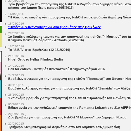
23/05/2016
Τρία βραβεία για την παραγωγή της t-shOrt 4 Μαρτίου του Δημήτρη Νάκου στο
μήκους του Δήμου Περιστερίου (20/5/2016)
11/05/2016
"Η Αλίκη στο καφέ" η νέα παραγωγή της t-shOrt σε σκηνοθεσία Δημήτρη Νάκ
18/03/2016
"Πνοές" & "Συναντήσεις" για δυο εβδομάδες στις Βρυξέλλες
28/02/2016
1ο βραβείο καλύτερης ταινίας για την παραγωγή της t-shOrt "4 Μαρτίου" του 
Κινημ/κό Φεστιβάλ Λάρισας / Artfools (28/2/2016)
16/02/2016
Το "S.E.T." στις Βρυξέλλες (12-15/2/2016)
21/01/2016
Η t-shOrt στο Hellas Filmbox Berlin
14/01/2016
Call for entries - Φεστιβάλ Φανταστικού Κινηματογράφου 2016
24/12/2015
Βραβείων συνέχεια για την παραγωγή της t-shOrt "Προσευχή" του Θανάση Νε
30/11/2015
Βραβείο καλύτερης ταινίας για την παραγωγή της t-shOrt "Zenaida" των Αλέξ
28/10/2015
Ένα ακόμη βραβείο για την παραγωγή της t-shOrt "Προσευχή" του Θανάση Ν
05/10/2015
Ειδική μνεία για την καθηλωτική ερμηνεία της Romanna Lobach στο 21o AIFF-
20/09/2015
Δύο βραβεία για την παραγωγή της t-shOrt "4 Μαρτίου" του Δημήτρη Νάκου
22/08/2015
Τριήμερο Κινηματογραφικό σεμινάριο από τον Κυριάκο Χατζημιχαηλίδη