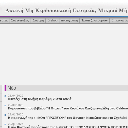
γάτες
Συνεντεύξεις
Διανομή
Ε-shop
microγραφή
Τράπεζα σεναρίων
Επικοινωνί
Νέα
28/04/2026
«Πνοές» στη Μνήμη Καβάφη VI στα Χανιά
22/03/2026
Παρουσίαση του βιβλίου "Η Πτώση" του Κυριάκου Χατζημιχαηλίδη στο Calder
27/01/2026
Η παραγωγή της t-shOrt "ΠΡΟΣΕΥΧΗ" του Θανάση Νεοφώτιστου στα Σχολεία!
22/01/2026
Η νέα θεατρική παράσταση της t-shOrt: ΤΟ ΞΕΝΟΔΟΧΕΙΟ Η ΝΥΧΤΑ ΠΟΥ ΠΕΦΤ