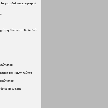
 1ο φεστιβάλ ταινιών μικρού
ου
Δημήτρη Νάκου στο 8ο Διεθνές
οφώτιστου
η Τσάφα και Γιάννη Φώτου
εοφώτιστου
Νύχτες Πρεμιέρας