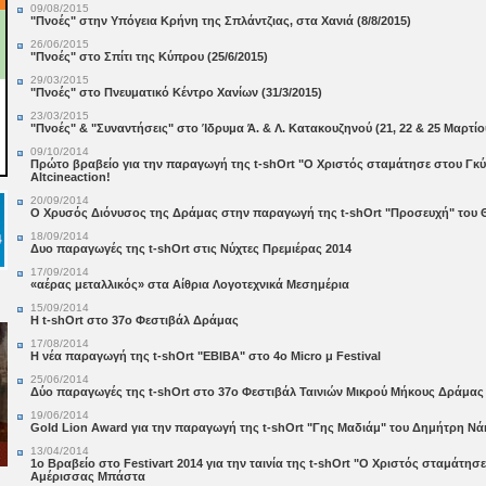
09/08/2015
"Πνοές" στην Υπόγεια Κρήνη της Σπλάντζιας, στα Χανιά (8/8/2015)
26/06/2015
"Πνοές" στο Σπίτι της Κύπρου (25/6/2015)
29/03/2015
"Πνοές" στο Πνευματικό Κέντρο Χανίων (31/3/2015)
23/03/2015
"Πνοές" & "Συναντήσεις" στο Ίδρυμα Ά. & Λ. Κατακουζηνού (21, 22 & 25 Μαρτίο
09/10/2014
Πρώτο βραβείο για την παραγωγή της t-shOrt "Ο Χριστός σταμάτησε στου Γκ
Altcineaction!
20/09/2014
Ο Χρυσός Διόνυσος της Δράμας στην παραγωγή της t-shOrt "Προσευχή" του
18/09/2014
Δυο παραγωγές της t-shOrt στις Νύχτες Πρεμιέρας 2014
17/09/2014
«αέρας μεταλλικός» στα Αίθρια Λογοτεχνικά Μεσημέρια
15/09/2014
Η t-shOrt στο 37o Φεστιβάλ Δράμας
17/08/2014
Η νέα παραγωγή της t-shOrt "ΕΒΙΒΑ" στο 4ο Micro μ Festival
25/06/2014
Δύο παραγωγές της t-shOrt στο 37ο Φεστιβάλ Ταινιών Μικρού Μήκους Δράμας
19/06/2014
Gold Lion Award για την παραγωγή της t-shOrt "Γης Μαδιάμ" του Δημήτρη Νά
13/04/2014
1o Βραβείο στο Festivart 2014 για την ταινία της t-shOrt "Ο Χριστός σταμάτη
Αμέρισσας Μπάστα