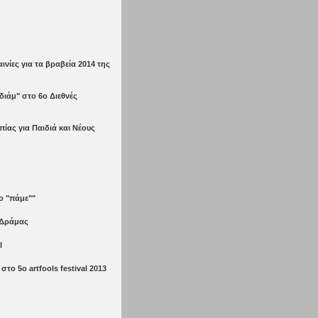
νίες για τα βραβεία 2014 της
διάμ" στο 6ο Διεθνές
ίας για Παιδιά και Νέους
ο "πάμε""
 Δράμας
l
το 5o artfools festival 2013