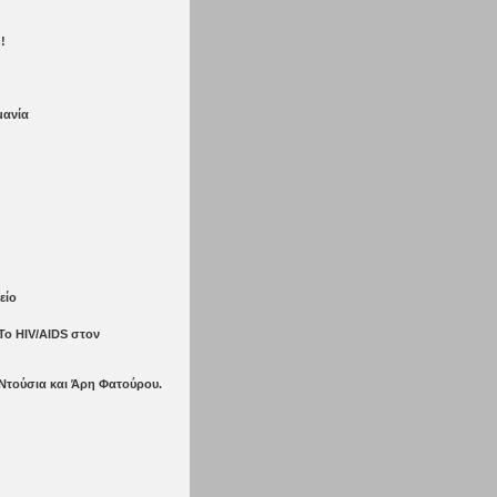
!
μανία
είο
 Το ΗIV/AIDS στον
Ντούσια και Άρη Φατούρου.