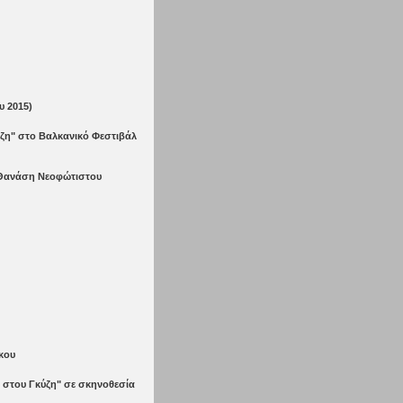
υ 2015)
ύζη" στο Βαλκανικό Φεστιβάλ
 Θανάση Νεοφώτιστου
κου
σε στου Γκύζη" σε σκηνοθεσία