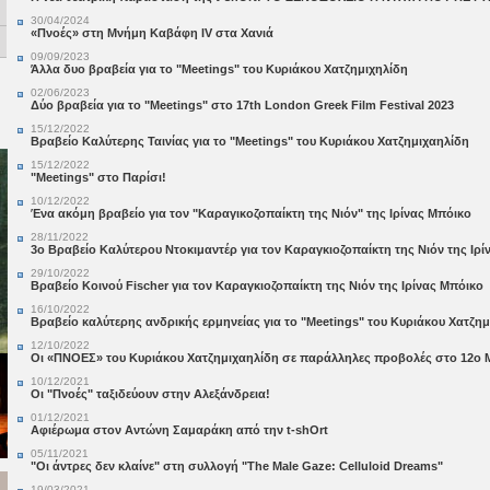
30/04/2024
«Πνοές» στη Μνήμη Καβάφη IV στα Χανιά
09/09/2023
Άλλα δυο βραβεία για το "Meetings" του Κυριάκου Χατζημιχηλίδη
02/06/2023
Δύο βραβεία για το "Meetings" στο 17th London Greek Film Festival 2023
15/12/2022
Βραβείο Καλύτερης Ταινίας για το "Meetings" του Κυριάκου Χατζημιχαηλίδη
15/12/2022
"Meetings" στο Παρίσι!
10/12/2022
Ένα ακόμη βραβείο για τον "Καραγικοζοπαίκτη της Νιόν" της Ιρίνας Μπόικο
28/11/2022
3ο Βραβείο Καλύτερου Ντοκιμαντέρ για τον Καραγκιοζοπαίκτη της Νιόν της Ιρ
29/10/2022
Βραβείο Κοινού Fischer για τον Καραγκιοζοπαίκτη της Νιόν της Ιρίνας Μπόικο
16/10/2022
Bραβείο καλύτερης ανδρικής ερμηνείας για το "Meetings" του Κυριάκου Χατζη
12/10/2022
Οι «ΠΝΟΕΣ» του Κυριάκου Χατζημιχαηλίδη σε παράλληλες προβολές στο 12ο Mi
10/12/2021
Οι "Πνοές" ταξιδεύουν στην Αλεξάνδρεια!
01/12/2021
Αφιέρωμα στον Αντώνη Σαμαράκη από την t-shOrt
05/11/2021
"Οι άντρες δεν κλαίνε" στη συλλογή "The Male Gaze: Celluloid Dreams"
19/03/2021