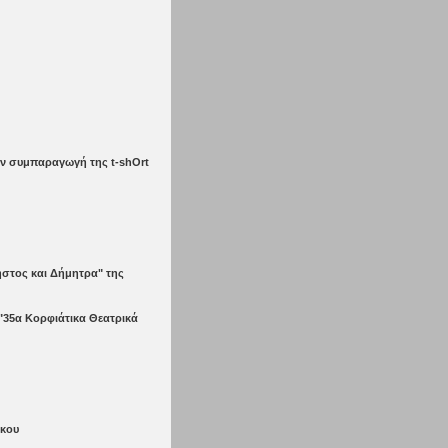
την συμπαραγωγή της t-shOrt
ήστος και Δήμητρα" της
"35α Κορφιάτικα Θεατρικά
άκου