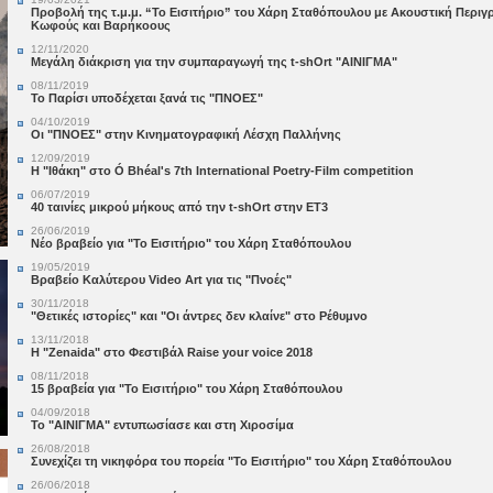
Προβολή της τ.μ.μ. “Το Εισιτήριο” του Χάρη Σταθόπουλου με Ακουστική Περιγρ
Κωφούς και Βαρήκοους
12/11/2020
Μεγάλη διάκριση για την συμπαραγωγή της t-shOrt "ΑΙΝΙΓΜΑ"
08/11/2019
Το Παρίσι υποδέχεται ξανά τις "ΠΝΟΕΣ"
04/10/2019
Οι "ΠΝΟΕΣ" στην Κινηματογραφική Λέσχη Παλλήνης
12/09/2019
Η "Ιθάκη" στο Ó Bhéal's 7th International Poetry-Film competition
06/07/2019
40 ταινίες μικρού μήκους από την t-shOrt στην ΕΤ3
26/06/2019
Νέο βραβείο για "Το Εισιτήριο" του Χάρη Σταθόπουλου
19/05/2019
Βραβείο Καλύτερου Video Art για τις "Πνοές"
30/11/2018
"Θετικές ιστορίες" και "Οι άντρες δεν κλαίνε" στο Ρέθυμνο
13/11/2018
Η "Zenaida" στο Φεστιβάλ Raise your voice 2018
08/11/2018
15 βραβεία για "Το Εισιτήριο" του Χάρη Σταθόπουλου
04/09/2018
Το "ΑΙΝΙΓΜΑ" εντυπωσίασε και στη Χιροσίμα
26/08/2018
Συνεχίζει τη νικηφόρα του πορεία "Το Εισιτήριο" του Χάρη Σταθόπουλου
26/06/2018