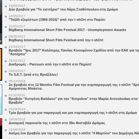
24/09/2017
Δύο βραβεία για "Το εισιτήριο" του Χάρη Σταθόπουλου στη Δράμα
14/05/2017
"Ταξίδι εξορίστων (1965-2015)" από την t-shOrt στο Παρίσι
11/05/2017
BigBang International Short Film Festival 2017 - Unemployment Awards
09/05/2017
BigBang International Short Film Festival από την t-shOrt
21/03/2017
Βραβείο "Ίρις 2017" Καλύτερης Ταινίας Κινουμένου Σχεδίου από την ΕΑΚ για 
"Aenigma"
18/02/2017
Διαδρομές - Parcours από την t-shOrt στο Παρίσι!
08/02/2017
Το S.E.T. ξανά στις Βρυξέλλες!
05/12/2016
2ο βραβείο στο 12 Months Film Festival για την συμπαραγωγή της t-shOrt "Χρ
Αμέρισσας Μπάστα.
01/11/2016
Βραβείο "Αντιγόνη Βαλάκου" για την "Αντριάνα" στην Μαρία Αντουλινάκη στα 
Βραβεία"
25/09/2016
Τρία βραβεία για μια παραγωγή και μια συμπαραγωγή της t-shOrt στη Δράμα
19/09/2016
Δυναμική παρουσία της t-shOrt στο 39o Φεστιβάλ Δράμας
12/08/2016
Ακόμη ένα βραβείο για την παραγωγή της t-shOrt "4 Μαρτίου" του Δημήτρη Ν