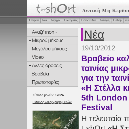
Εταιρεία
Νέα
Χορηγοί
Συνεργάτες
Συνεντεύξεις
Διανομή
Ε-shop
mi
Νέα
19/10/2012
Βραβείο κα
ταινίας μικ
για την ταιν
«Η Στέλλα κ
5th London
Σύνολο μελών:
12824
Είσοδος και εγγραφή μελών
Festival
Η τελευταία 
t-shOrt
«Η Στ