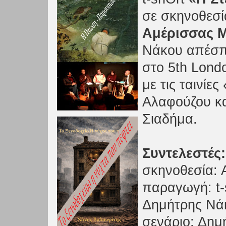
σε σκηνοθεσί
Αμέρισσας 
Νάκου απέσπα
στο 5th Lond
με τις ταινίε
Αλαφούζου κα
Σιαδήμα.
Συντελεστές:
σκηνοθεσία:
παραγωγή: t-
Δημήτρης Νά
σενάριο: Δημ