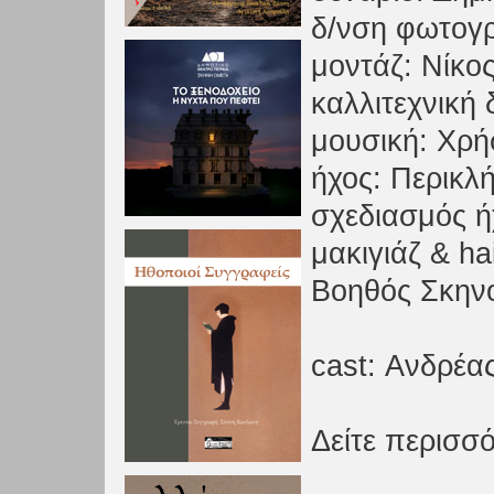
δ/νση φωτογ
μοντάζ: Νίκο
καλλιτεχνική 
μουσική: Χρή
ήχος: Περικλ
σχεδιασμός 
μακιγιάζ & ha
Βοηθός Σκηνο
cast: Ανδρέα
Δείτε περισσό