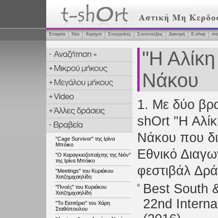
Εταιρεία
Νέα
Χορηγοί
Συνεργάτες
Συνεντεύξεις
Διανομή
Ε-shop
mi
"Η Αλίκη
Νάκου
1. Με δύο βρ
shOrt "Η Αλί
Νάκου που δι
"Cage Survivor" της Ιρίνα
Μπόικο
Εθνικό Διαγων
"Ο Καραγκιοζοπαίχτης της Νιόν"
της Ιρίνα Μπόικο
φεστιβάλ Δρά
"Meetings" του Κυριάκου
Χατζημιχαηλίδη
Best South 
"Πνοές" του Κυριάκου
Χατζημιχαηλίδη
22nd Interna
"Το Εισιτήριο" του Χάρη
Σταθόπουλου