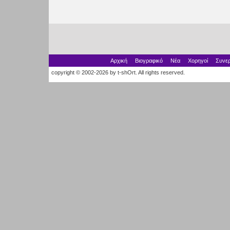
Αρχική
Βιογραφικό
Νέα
Χορηγοί
Συνερ
copyright © 2002-2026 by t-shOrt. All rights reserved.