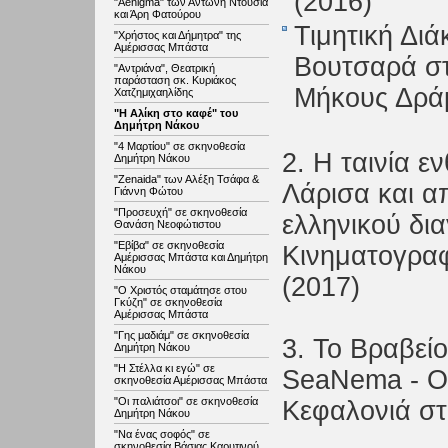
(2016)
"Aenigma" των Αντώνη Ντούσια
και Άρη Φατούρου
Τιμητική Δι
"Χρήστος και Δήμητρα" της
Αμέρισσας Μπάστα
Βουτσαρά στ
"Αντριάνα", Θεατρική
παράσταση σκ. Κυριάκος
Μήκους Δρά
Χατζημιχαηλίδης
"Η Αλίκη στο καφέ" του
Δημήτρη Νάκου
"4 Μαρτίου" σε σκηνοθεσία
2. Η ταινία ε
Δημήτρη Νάκου
"Zenaida" των Αλέξη Τσάφα &
Λάρισα και α
Γιάννη Φώτου
"Προσευχή" σε σκηνοθεσία
ελληνικού δι
Θανάση Νεοφώτιστου
"Εβίβα" σε σκηνοθεσία
Κινηματογραφ
Αμέρισσας Μπάστα και Δημήτρη
Νάκου
(2017)
"Ο Χριστός σταμάτησε στου
Γκύζη" σε σκηνοθεσία
Αμέρισσας Μπάστα
"Γης μαδιάμ" σε σκηνοθεσία
3. Το Βραβείο
Δημήτρη Νάκου
"Η Στέλλα κι εγώ" σε
SeaNema - Op
σκηνοθεσία Αμέρισσας Μπάστα
"Οι παλιάτσοι" σε σκηνοθεσία
Κεφαλονιά στ
Δημήτρη Νάκου
"Να ένας σοφός" σε
σκηνοθεσία Βάσιας Καρυτινού