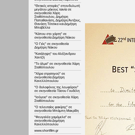
"Θετικές ιστορίες" σπονδυλωτή
μεγάλου μήκους ταινία σε
σκηνοθεσία Χάρη
Σταθόπουλου, Δημήτρη
Παπαθανάση, Δημήτρη Άντζους,
Θανάση Τότσικα και Δημήτρη
Μπαβέλλα
"Κάπου στο χάρτη" σε
σκηνοθεσία Δημήτρη Νάκου
"Ο Γιός" σε σκηνοθεσία
Δημήτρη Νάκου
"Κατάληψη" του Αλέξανδρου
Χαντζή
"Το άλμα" σε σκηνοθεσία Χάρη
Σταθόπουλου
"Χήρα στρατηγού" σε
σκηνοθεσία Δημήτρη
Κανελλόπουλου
"Ο δολοφόνος της λεωφόρου"
σε σκηνοθεσία Τάσου Γουδέλη
"Ισόγειο" σε σκηνοθεσία Χάρη
Σταθόπουλου
"Ο τελευταίος φακίρης" σε
σκηνοθεσία Μπάμπη Μακρίδη
"Φευγαλέα χαμόμελα" σε
σκηνοθεσία Δημήτρη
Κανελλόπουλου
www.shortfilm.gr