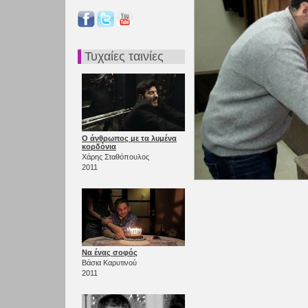
Τυχαίες ταινίες
Ο άνθρωπος με τα λυμένα
κορδόνια
Χάρης Σταθόπουλος
2011
Να ένας σοφός
Βάσια Καρυτινού
2011