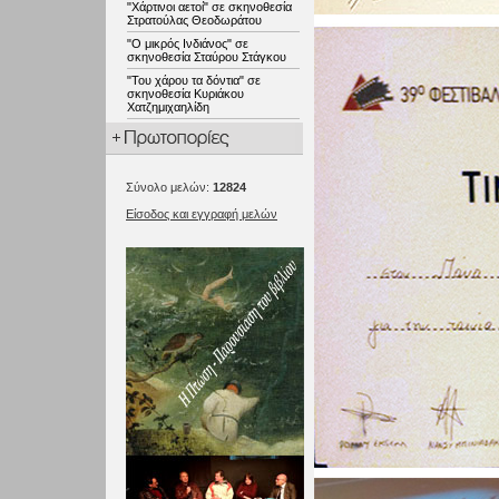
"Χάρτινοι αετοί" σε σκηνοθεσία
Στρατούλας Θεοδωράτου
"Ο μικρός Ινδιάνος" σε
σκηνοθεσία Σταύρου Στάγκου
"Του χάρου τα δόντια" σε
σκηνοθεσία Κυριάκου
Χατζημιχαηλίδη
Σύνολο μελών:
12824
Είσοδος και εγγραφή μελών