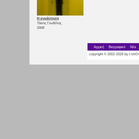
Η συνάντηση
Τάσος Γουδέλης
2008
Αρχική
Βιογραφικό
Νέα
copyright © 2002-2026 by t-shOrt.