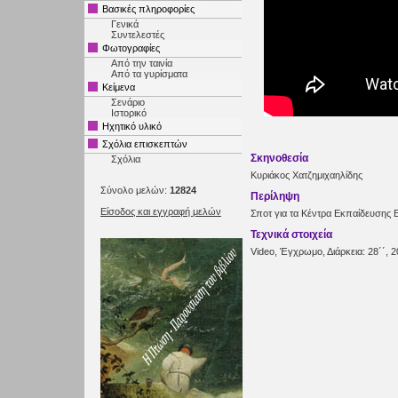
Βασικές πληροφορίες
Γενικά
Συντελεστές
Φωτογραφίες
Από την ταινία
Από τα γυρίσματα
Κείμενα
Σενάριο
Ιστορικό
Ηχητικό υλικό
Σχόλια επισκεπτών
Σκηνοθεσία
Σχόλια
Κυριάκος Χατζημιχαηλίδης
Σύνολο μελών:
12824
Περίληψη
Είσοδος και εγγραφή μελών
Σποτ για τα Κέντρα Εκπαίδευσης
Τεχνικά στοιχεία
Video, Έγχρωμο, Διάρκεια: 28΄΄, 