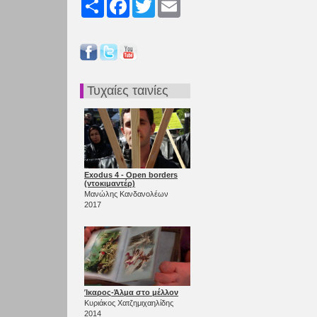
Share
Facebook
Twitter
Email
Τυχαίες ταινίες
Exodus 4 - Open borders
(ντοκιμαντέρ)
Μανώλης Κανδανολέων
2017
Ίκαρος-Άλμα στο μέλλον
Κυριάκος Χατζημιχαηλίδης
2014