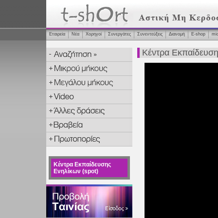
Εταιρεία
Νέα
Χορηγοί
Συνεργάτες
Συνεντεύξεις
Διανομή
Ε-shop
mi
Κέντρα Εκπαίδευση
Κέντρα Εκπαίδευσης
Ενηλίκων (spot)