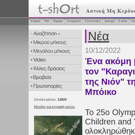
Εταιρεία
Νέα
Χορηγοί
Συνεργάτες
Συνεντεύξεις
Διανομή
Ε-shop
mi
Νέα
10/12/2022
Ένα ακόμη 
τον "Καραγ
της Νιόν" τη
Μπόικο
Σύνολο μελών:
12824
Είσοδος και εγγραφή μελών
Το 25ο Olympi
Children and
ολοκληρώθηκε