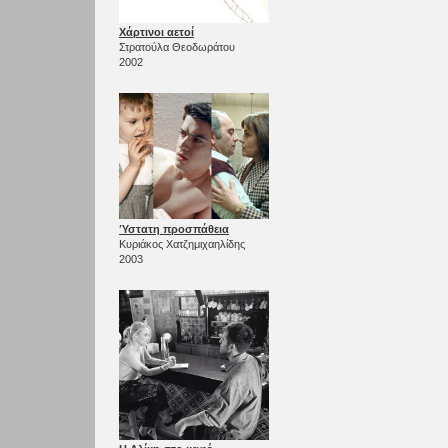
Χάρτινοι αετοί
Στρατούλα Θεοδωράτου
2002
Ύστατη προσπάθεια
Κυριάκος Χατζημιχαηλίδης
2003