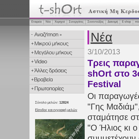
Εταιρεία
Νέα
Χορηγοί
Συνεργάτες
Συνεντεύξεις
Διανομή
Ε-shop
mi
Νέα
3/10/2013
Τρεις παραγ
shOrt στο 3
Festival
Οι παραγωγές
Σύνολο μελών:
12824
"Γης Μαδιάμ"
Είσοδος και εγγραφή μελών
σταμάτησε στ
"Ο Ήλιος κι ο
συμμετέχουν 