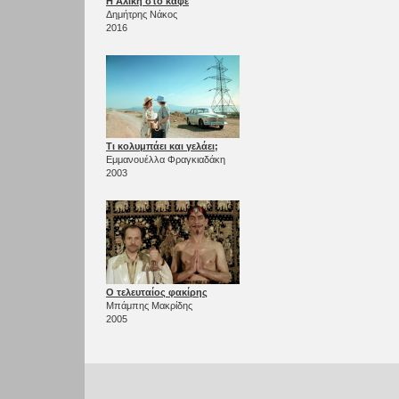
Η Αλίκη στο καφέ
Δημήτρης Νάκος
2016
Τι κολυμπάει και γελάει;
Εμμανουέλλα Φραγκιαδάκη
2003
Ο τελευταίος φακίρης
Μπάμπης Μακρίδης
2005