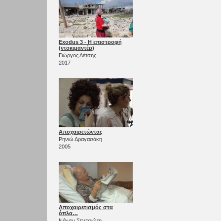
Exodus 3 - Η επιστροφή
(ντοκιμαντέρ)
Γιώργος Δέτσης
2017
Αποχαιρετώντας
Ρηνιώ Δραγασάκη
2005
Αποχαιρετισμός στα
όπλα…
Νάνσυ Σπετσιώτη