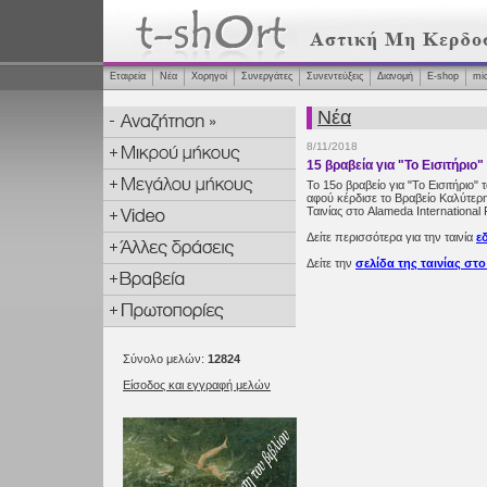
Εταιρεία
Νέα
Χορηγοί
Συνεργάτες
Συνεντεύξεις
Διανομή
Ε-shop
mi
Νέα
8/11/2018
15 βραβεία για "Το Εισιτήριο
Το 15ο βραβείο για "Το Εισιτήριο"
αφού κέρδισε το Βραβείο Καλύτε
Ταινίας στο Alameda International 
Δείτε περισσότερα για την ταινία
ε
Δείτε την
σελίδα της ταινίας στ
Σύνολο μελών:
12824
Είσοδος και εγγραφή μελών