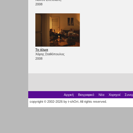
2008
Το άλμα
Χάρης Σταθόπουλος
2008
Αρχική
Βιογραφικό
Νέα
Χορηγοί
Συνερ
copyright © 2002-2026 by t-shOrt. All rights reserved.