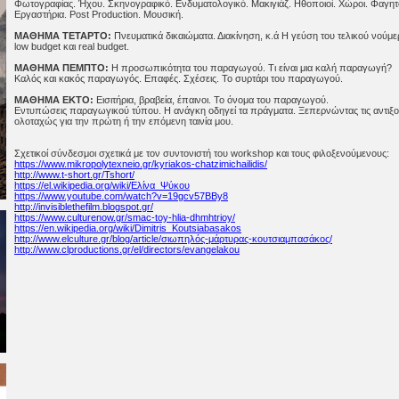
Φωτογραφίας. Ήχου. Σκηνογραφικό. Ενδυματολογικό. Μακιγιάζ. Ηθοποιοί. Χώροι. Φαγητό
Εργαστήρια. Post Production. Μουσική.
ΜΑΘΗΜΑ ΤΕΤΑΡΤΟ:
Πνευματικά δικαιώματα. Διακίνηση, κ.ά Η γεύση του τελικού νούμε
low budget και real budget.
ΜΑΘΗΜΑ ΠΕΜΠΤΟ:
Η προσωπικότητα του παραγωγού. Τι είναι μια καλή παραγωγή?
Καλός και κακός παραγωγός. Επαφές. Σχέσεις. Το συρτάρι του παραγωγού.
ΜΑΘΗΜΑ ΕΚΤΟ:
Εισιτήρια, βραβεία, έπαινοι. Το όνομα του παραγωγού.
Εντυπώσεις παραγωγικού τύπου. Η ανάγκη οδηγεί τα πράγματα. Ξεπερνώντας τις αντιξ
ολοταχώς για την πρώτη ή την επόμενη ταινία μου.
Σχετικοί σύνδεσμοι σχετικά με τον συντονιστή του workshop και τους φιλοξενούμενους:
https://www.mikropolytexneio.gr/kyriakos-chatzimichailidis/
http://www.t-short.gr/Tshort/
https://el.wikipedia.org/wiki/Ελίνα_Ψύκου
https://www.youtube.com/watch?v=19gcv57BBy8
http://invisiblethefilm.blogspot.gr/
https://www.culturenow.gr/smac-toy-hlia-dhmhtrioy/
https://en.wikipedia.org/wiki/Dimitris_Koutsiabasakos
http://www.elculture.gr/blog/article/σιωπηλός-μάρτυρας-κουτσιαμπασάκος/
http://www.clproductions.gr/el/directors/evangelakou