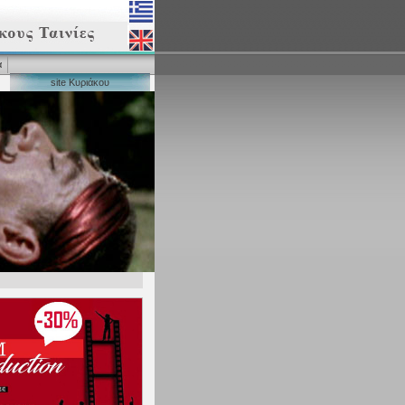
α
site Κυριάκου