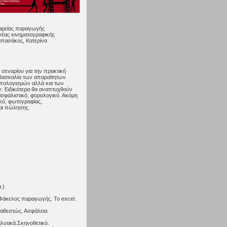
αιρείας παραγωγής
 νέας κινηματογραφικής
μπασάκος, Κατερίνα
 σεναρίου για την πρακτική
δασκαλία των απαραίτητων
πολογισμών αλλά και των
ν. Ειδικότερα θα αναπτυχθούν
σφαλιστικό, φορολογικό. Ακόμη
κό, φωτογραφίας,
και πώλησης.
.)
Φάκελος παραγωγής. Το excel.
αθεστώς. Ασφάλεια.
λυτικά.Σκηνοθετικό.