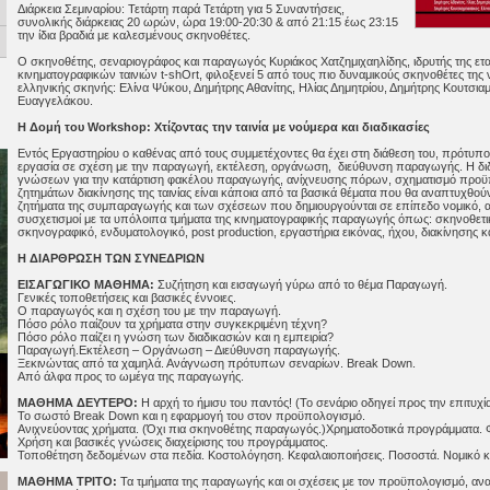
Διάρκεια Σεμιναρίου: Τετάρτη παρά Τετάρτη για 5 Συναντήσεις,
συνολικής διάρκειας 20 ωρών, ώρα 19:00-20:30 & από 21:15 έως 23:15
την ίδια βραδιά με καλεσμένους σκηνοθέτες.
Ο σκηνοθέτης, σεναριογράφος και παραγωγός Κυριάκος Χατζημιχαηλίδης, ιδρυτής της ετ
κινηματογραφικών ταινιών t-shOrt, φιλοξενεί 5 από τους πιο δυναμικούς σκηνοθέτες της
ελληνικής σκηνής: Ελίνα Ψύκου, Δημήτρης Αθανίτης, Ηλίας Δημητρίου, Δημήτρης Κουτσια
Ευαγγελάκου.
Η Δομή του Workshop: Χτίζοντας την ταινία με νούμερα και διαδικασίες
Εντός Εργαστηρίου ο καθένας από τους συμμετέχοντες θα έχει στη διάθεση του, πρότυπο
εργασία σε σχέση με την παραγωγή, εκτέλεση, οργάνωση, διεύθυνση παραγωγής. Η δι
γνώσεων για την κατάρτιση φακέλου παραγωγής, ανίχνευσης πόρων, σχηματισμό προϋ
ζητημάτων διακίνησης της ταινίας είναι κάποια από τα βασικά θέματα που θα αναπτυχθού
ζητήματα της συμπαραγωγής και των σχέσεων που δημιουργούνται σε επίπεδο νομικό, α
συσχετισμοί με τα υπόλοιπα τμήματα της κινηματογραφικής παραγωγής όπως: σκηνοθετι
σκηνογραφικό, ενδυματολογικό, post production, εργαστήρια εικόνας, ήχου, διακίνησης 
H ΔΙΑΡΘΡΩΣΗ ΤΩΝ ΣΥΝΕΔΡΙΩΝ
ΕΙΣΑΓΩΓΙΚΟ ΜΑΘΗΜΑ:
Συζήτηση και εισαγωγή γύρω από το θέμα Παραγωγή.
Γενικές τοποθετήσεις και βασικές έννοιες.
Ο παραγωγός και η σχέση του με την παραγωγή.
Πόσο ρόλο παίζουν τα χρήματα στην συγκεκριμένη τέχνη?
Πόσο ρόλο παίζει η γνώση των διαδικασιών και η εμπειρία?
Παραγωγή.Εκτέλεση – Οργάνωση – Διεύθυνση παραγωγής.
Ξεκινώντας από τα χαμηλά. Ανάγνωση πρότυπων σεναρίων. Break Down.
Από άλφα προς το ωμέγα της παραγωγής.
ΜΑΘΗΜΑ ΔΕΥΤΕΡΟ:
Η αρχή το ήμισυ του παντός! (Το σενάριο οδηγεί προς την επιτυχία
Το σωστό Break Down και η εφαρμογή του στον προϋπολογισμό.
Ανιχνεύοντας χρήματα. (Όχι πια σκηνοθέτης παραγωγός.)Χρηματοδοτικά προγράμματα. 
Χρήση και βασικές γνώσεις διαχείρισης του προγράμματος.
Τοποθέτηση δεδομένων στα πεδία. Κοστολόγηση. Κεφαλαιοποιήσεις. Ποσοστά. Νομικό κ
ΜΑΘΗΜΑ ΤΡΙΤΟ:
Τα τμήματα της παραγωγής και οι σχέσεις με τον προϋπολογισμό, ανα