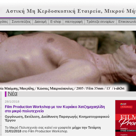
γάτες
Συνεντεύξεις
Διανομή
Ε-shop
microγραφή
Τράπεζα σεναρίων
Επικοινωνί
Νέα
28/1/2018
Film Production Workshop με τον Κυριάκο Χατζημιχαηλίδη
στο μικρό πολυτεχνείο
Οργάνωση, Εκτέλεση, Διεύθυνση Παραγωγής Κινηματογραφικού
Έργου
Το Μικρό Πολυτεχνείο σας καλεί να γραφτείτε
μέχρι την Τετάρτη
31/01/2018
στο Film Production Workshop.