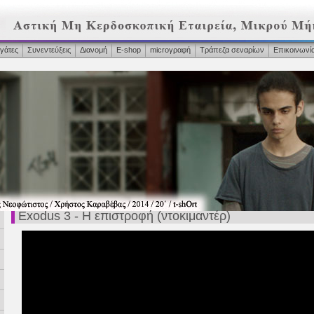
γάτες
Συνεντεύξεις
Διανομή
Ε-shop
microγραφή
Τράπεζα σεναρίων
Επικοινωνί
Exodus 3 - Η επιστροφή (ντοκιμαντέρ)