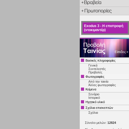
Exodus 3 - Η επιστροφή
(ντοκιμαντέρ)
Βασικές πληροφορίες
Γενικά
Συντελεστές
Προβολές
Φωτογραφίες
Από την ταινία
Άλλες φωτογραφίες
Κείμενα
Σενάριο
Ιστορικό
Ηχητικό υλικό
Σχόλια επισκεπτών
Σχόλια
Σύνολο μελών:
12824