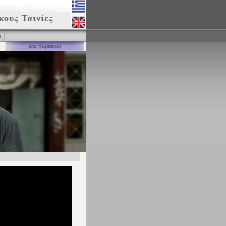
α
site Κυριάκου