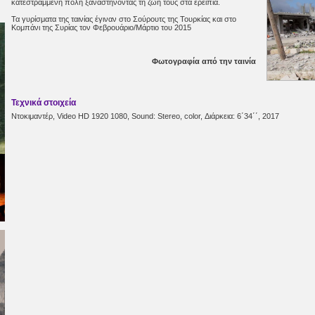
κατεστραμμένη πόλη ξαναστήνοντας τη ζωή τους στα ερείπια.
Τα γυρίσματα της ταινίας έγιναν στο Σούρουτς της Τουρκίας και στο
Κομπάνι της Συρίας τον Φεβρουάριο/Μάρτιο του 2015
Φωτογραφία από την ταινία
Τεχνικά στοιχεία
Ντοκιμαντέρ, Video HD 1920 1080, Sound: Stereo, color, Διάρκεια: 6΄34΄΄, 2017