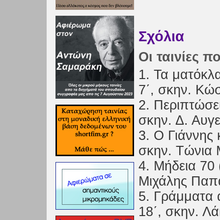
Σχόλια
Οι ταινίες π
1. Τα ματόκλ
7΄, σκην. Κώ
2. Περιπτώσει
σκην. Δ. Αυγ
3. Ο Γιάννης 
σκην. Τώνια
4. Μήδεια 70 
Μιχάλης Παπ
5. Γράμματα 
18΄, σκην. Λ