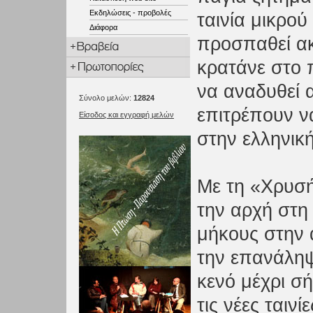
Εκδηλώσεις - προβολές
ταινία μικρο
Διάφορα
προσπαθεί ακ
κρατάνε στο 
να αναδυθεί 
Σύνολο μελών:
12824
επιτρέπουν να
Είσοδος και εγγραφή μελών
στην ελληνικ
Με τη «Χρυσή 
την αρχή στη 
μήκους στην 
την επανάληψ
κενό μέχρι σή
τις νέες ταιν