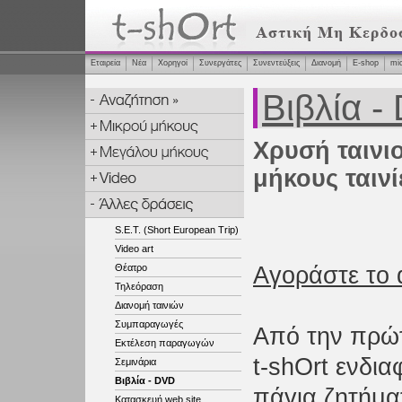
Εταιρεία
Νέα
Χορηγοί
Συνεργάτες
Συνεντεύξεις
Διανομή
Ε-shop
mi
Βιβλία -
Χρυσή ταινιο
μήκους ταινί
S.E.T. (Short European Trip)
Video art
Θέατρο
Αγοράστε το 
Τηλεόραση
Διανομή ταινιών
Συμπαραγωγές
Από την πρώτ
Εκτέλεση παραγωγών
t-shOrt ενδια
Σεμινάρια
Βιβλία - DVD
πάγια ζητήμα
Κατασκευή web site