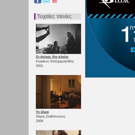
Τυχαίες ταινίες
Οι άντρες δεν κλαίνε
Κυριάκος Χατζημιχαηλίδης
2001
Το άλμα
Χάρης Σταθόπουλος
2008