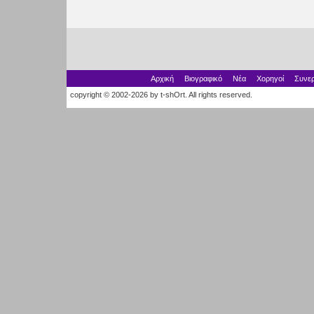
Αρχική
Βιογραφικό
Νέα
Χορηγοί
Συνερ
copyright © 2002-2026 by t-shOrt. All rights reserved.