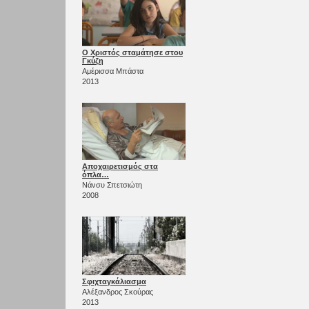
Ο Χριστός σταμάτησε στου
Γκύζη
Αμέρισσα Μπάστα
2013
Αποχαιρετισμός στα
όπλα…
Νάνσυ Σπετσιώτη
2008
Σφιχταγκάλιασμα
Αλέξανδρος Σκούρας
2013