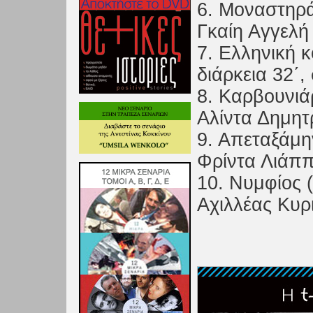
6. Μοναστηράκ
Γκαίη Αγγελή
7. Ελληνική κ
διάρκεια 32΄
8. Καρβουνιάρ
Αλίντα Δημητ
9. Απεταξάμην
Φρίντα Λιάπ
10. Νυμφίος (
Αχιλλέας Κυρ