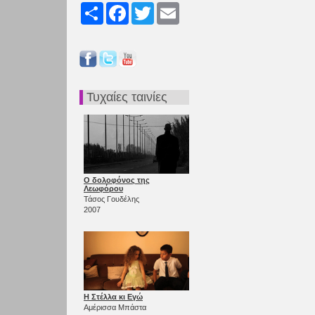
Share
Facebook
Twitter
Email
Τυχαίες ταινίες
Ο δολοφόνος της
Λεωφόρου
Τάσος Γουδέλης
2007
Η Στέλλα κι Εγώ
Αμέρισσα Μπάστα