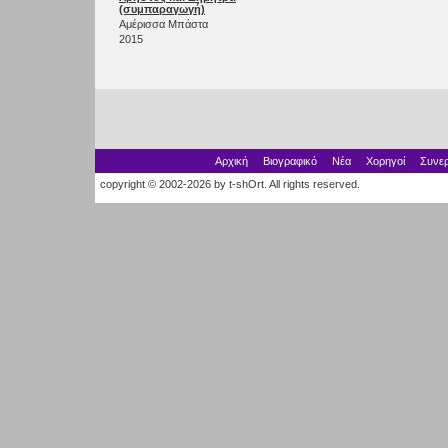
(συμπαραγωγή)
Αμέρισσα Μπάστα
2015
Αρχική
Βιογραφικό
Νέα
Χορηγοί
Συνερ
copyright © 2002-2026 by t-shOrt. All rights reserved.