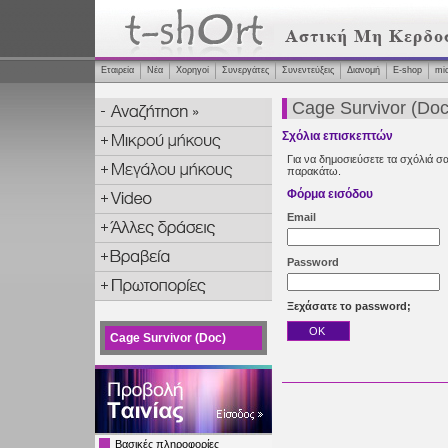
Εταιρεία
Νέα
Χορηγοί
Συνεργάτες
Συνεντεύξεις
Διανομή
Ε-shop
mi
Cage Survivor (Doc
Σχόλια επισκεπτών
Για να δημοσιεύσετε τα σχόλιά σα
παρακάτω.
Φόρμα εισόδου
Email
Password
Ξεχάσατε το password;
Cage Survivor (Doc)
Βασικές πληροφορίες