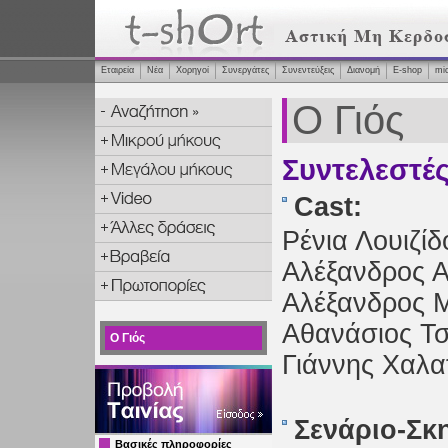
Εταιρεία
Νέα
Χορηγοί
Συνεργάτες
Συνεντεύξεις
Διανομή
Ε-shop
mi
Ο Γιός
Συντελεστέ
Cast:
Ρένια Λουιζίδ
Αλέξανδρος 
Αλέξανδρος 
Αθανάσιος Τ
Ο Γιός
Γιάννης Χαλα
Σενάριο-Σκ
Βασικές πληροφορίες