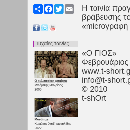
Η ταινία πρα
Share
Facebook
Twitter
Email
βράβευσης το
«microγραφή
Τυχαίες ταινίες
«Ο ΓΙΟΣ»
Φεβρουάριος
www.t-short.g
info@t-short.
Ο τελευταίος φακίρης
Μπάμπης Μακρίδης
© 2010
2005
t-shOrt
Meetings
Κυριάκος Χατζημιχαηλίδης
2022