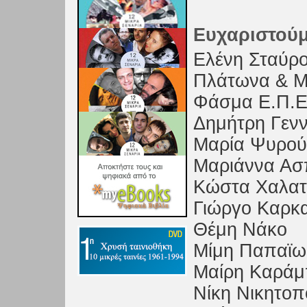
Ευχαριστούμ
Ελένη Σταύρ
Πλάτωνα & Μ
Φάσμα Ε.Π.Ε
Δημήτρη Γεν
Μαρία Ψυρού
Μαριάννα Ασ
Κώστα Χαλα
Γιώργο Καρκ
Θέμη Νάκο
Μίμη Παπαϊω
Μαίρη Καράμ
Νίκη Νικητο