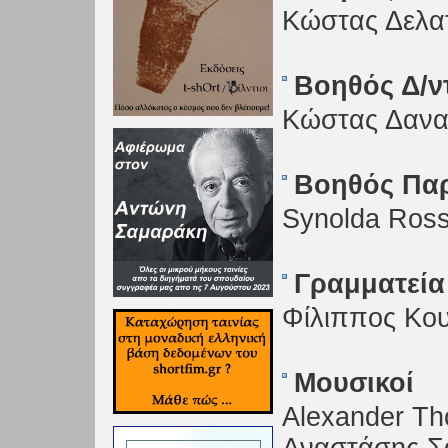
Κώστας Δελα
Βοηθός Δ/ν
Κώστας Δανα
Βοηθός Πα
Synolda Ros
Γραμματεία
Φίλιππος Κο
Μουσικοί
Alexander Th