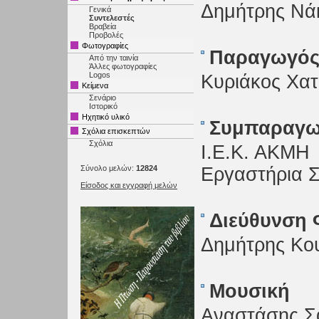
Δημήτρης Νά
Γενικά
Συντελεστές
Βραβεία
Προβολές
Φωτογραφίες
Παραγωγό
Από την ταινία
Άλλες φωτογραφίες
Logos
Κυριάκος Χατ
Κείμενα
Σενάριο
Ιστορικό
Ηχητικό υλικό
Συμπαραγω
Σχόλια επισκεπτών
Σχόλια
Ι.Ε.Κ. ΑΚΜΗ
Σύνολο μελών:
12824
Εργαστήρια 
Είσοδος και εγγραφή μελών
Διεύθυνση
Δημήτρης Κο
Μουσική
Αναστάσης Σ