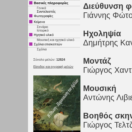
Βασικές πληροφορίες
Διεύθυνση 
Γενικά
Συντελεστές
Γιάννης Φώτ
Φωτογραφίες
Κείμενα
Σενάριο
Ιστορικό
Ηχοληψία
Ηχητικό υλικό
Μουσική και ηχητικό υλικό
Δημήτρης Κα
Σχόλια επισκεπτών
Σχόλια
Μοντάζ
Σύνολο μελών:
12824
Είσοδος και εγγραφή μελών
Γιώργος Χαντ
Μουσική
Αντώνης Λιβι
Βοηθός σκη
Γιώργος Τελτ