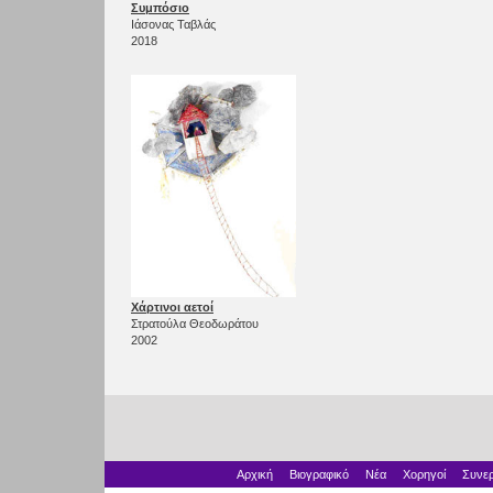
Συμπόσιο
Ιάσονας Ταβλάς
2018
Χάρτινοι αετοί
Στρατούλα Θεοδωράτου
2002
Αρχική
Βιογραφικό
Νέα
Χορηγοί
Συνερ