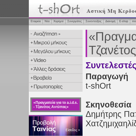
Εταιρεία
Νέα
Χορηγοί
Συνεργάτες
Συνεντεύξεις
Διανομή
Ε-shop
mi
«Πραγματε
Τζανέτο
Συντελεστέ
Παραγωγή
t-shOrt
Σκηνοθεσία
«Πραγματεία για το a.i.d.s.
- Τζανέτος Αντύπας»
Δημήτρης Πα
Χατζημιχαηλί