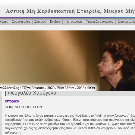
γάτες
Συνεντεύξεις
Διανομή
Ε-shop
microγραφή
Τράπεζα σεναρίων
Επικοινωνί
Φευγαλέα Χαμόγελα
Ιστορικό
ΚΕΙΜΕΝΟ ΠΡΟΘΕΣΕΩΝ
Η ιστορία της Ελένης (που μπορεί να μένει στην Κυψέλη, στο Γκύζη ή στην Αχαρνών) δε
σπουδαίων ή σημαντικών ανθρώπων. Ούτε η Ελένη ούτε κάποιος του περίγυρου της είναι
ξεχωριστός. Ο καθένας ζει τη ρουτίνα του και η ρουτίνα ζει τον καθένα. Οι ζωές τους κυλά
συγκινήσεις, χωρίς τις ιδιαίτερες εμπειρίες που θα΄ θελαν πιθανόν να ζήσουν. Δουλειά, πο
τηλεόραση.