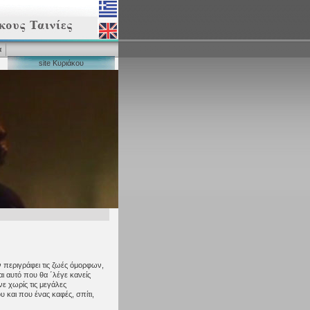
α
site Κυριάκου
ν περιγράφει τις ζωές όμορφων,
 αυτό που θα ΄λέγε κανείς
νε χωρίς τις μεγάλες
υ και που ένας καφές, σπίτι,