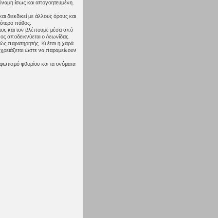
δύναμη ίσως και απογοητευμένη.
αι διεκδικεί με άλλους όρους και
σότερο πάθος.
στος και τον βλέπουμε μέσα από
ένος αποδεικνύεται ο Λεωνίδας.
ώς παρατηρητής. Κι έτσι η χαρά
ο χρειάζεται ώστε να παραμείνουν
 φωτισμό φθορίου και τα ονόματα