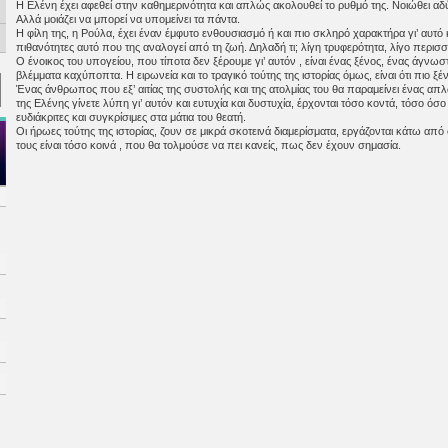
Η Ελένη έχει αφεθεί στην καθημερινότητα και απλώς ακολουθεί το ρυθμό της. Νοιώθει α
Αλλά μοιάζει να μπορεί να υπομείνει τα πάντα.
Η φίλη της, η Ρούλα, έχει έναν έμφυτο ενθουσιασμό ή και πιο σκληρό χαρακτήρα γι’ αυτό κ
πιθανότητες αυτό που της αναλογεί από τη ζωή. Δηλαδή τι; λίγη τρυφερότητα, λίγο περισ
Ο ένοικος του υπογείου, που τίποτα δεν ξέρουμε γι’ αυτόν , είναι ένας ξένος, ένας άγνω
βλέμματα καχύποπτα. Η ειρωνεία και το τραγικό τούτης της ιστορίας όμως, είναι ότι πιο ξ
Ένας άνθρωπος που εξ’ αιτίας της συστολής και της ατολμίας του θα παραμείνει ένας απλ
της Ελένης γίνετε λύπη γι’ αυτόν και ευτυχία και δυστυχία, έρχονται τόσο κοντά, τόσο όσ
ευδιάκριτες και συγκρίσιμες στα μάτια του θεατή.
Οι ήρωες τούτης της ιστορίας, ζουν σε μικρά σκοτεινά διαμερίσματα, εργάζονται κάτω από
τους είναι τόσο κοινά , που θα τολμούσε να πει κανείς, πως δεν έχουν σημασία.