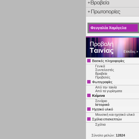
Φευγαλέα Χαμόγελα
Βασικές πληροφορίες
Γενικά
Συντελεστές
Βραβεία
Προβολές
Φωτογραφίες
Από την ταινία
Από τα γυρίσματα
Κείμενα
Σενάριο
Ιστορικό
Ηχητικό υλικό
Μουσική και ηχητικό υλικό
Σχόλια επισκεπτών
Σχόλια
Σύνολο μελών:
12824