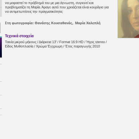
να μοιραστεί το πρόβλημά του με μια άγνωστη, συγκινεί και
προβληματίζει τη Μαρία. Άραγε αυτό που χρειάζεται είναι κουράγιο για
να αντιμετωπίσεις την πραγματικότητα;
Στη φωτογραφία: Θανάσης Κουσαθανάς, Μαρία Χαλεπλή
Τεχνικά στοιχεία
Ταινία μικρού μήκους / Διάρκεια 13' / Format 16:9 HD / Ήχος stereo /
Είδος Μυθοπλασία / Χρώμα Έγχρωμη / Έτος παραγωγής 2010