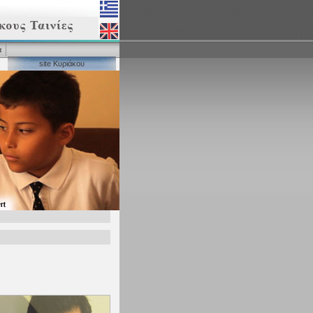
α
site Κυριάκου