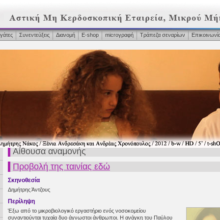
γάτες
Συνεντεύξεις
Διανομή
Ε-shop
microγραφή
Τράπεζα σεναρίων
Επικοινωνί
Αίθουσα αναμονής
Προβολή της ταινίας εδώ
Σκηνοθεσία
Δημήτρης Άντζους
Περίληψη
Έξω από το μικροβιολογικό εργαστήριο ενός νοσοκομείου
συναντιούνται τυχαία δυο άγνωστοι άνθρωποι. Η ανάγκη του Παύλου