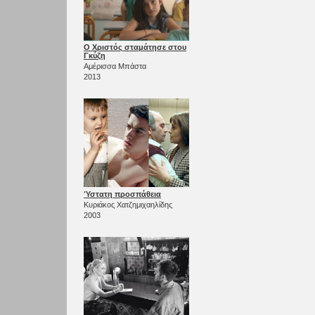
Ο Χριστός σταμάτησε στου
Γκύζη
Αμέρισσα Μπάστα
2013
Ύστατη προσπάθεια
Κυριάκος Χατζημιχαηλίδης
2003