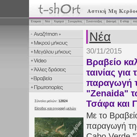
Εταιρεία
Νέα
Χορηγοί
Συνεργάτες
Συνεντεύξεις
Διανομή
Ε-shop
mi
Νέα
30/11/2015
Βραβείο κα
ταινίας για 
παραγωγή τ
"Zenaida" 
Τσάφα και 
Σύνολο μελών:
12824
Είσοδος και εγγραφή μελών
Με το Βραβείο
παραγωγή της
Cabo Verde "