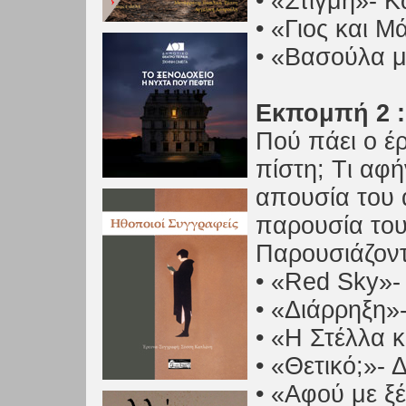
• «Στιγμή»- 
• «Γιος και 
• «Βασούλα μ
Εκπομπή 2 :
Πού πάει ο έρ
πίστη; Tι αφή
απουσία του 
παρουσία του
Παρουσιάζοντα
• «Red Sky»
• «Διάρρηξη»
• «H Στέλλα 
• «Θετικό;»-
• «Αφού με ξ