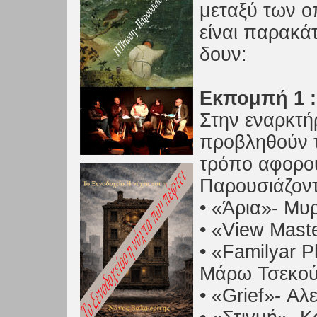
μεταξύ των οπ
είναι παρακάτ
δουν:
Εκπομπή 1 :
Στην εναρκτή
προβληθούν τ
τρόπο αφορού
Παρουσιάζοντα
• «Άρια»- Μυ
• «View Mast
• «Familyar 
Μάρω Τσεκο
• «Grief»- Α