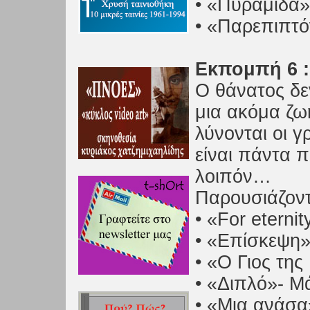
• «Πυραμίδα
• «Παρεπιπτό
Εκπομπή 6 :
O θάνατος δεν
μια ακόμα ζωή
λύνονται οι γ
είναι πάντα 
λοιπόν…
Παρουσιάζοντα
• «For etern
• «Επίσκεψη»
• «Ο Γιος τη
• «Διπλό»- 
• «Μια ανάσ