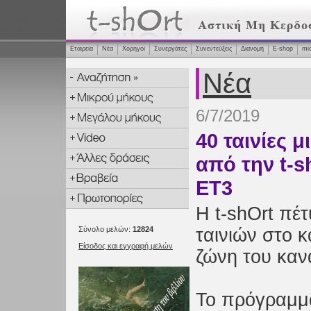
Εταιρεία
Νέα
Χορηγοί
Συνεργάτες
Συνεντεύξεις
Διανομή
Ε-shop
mi
Νέα
6/7/2019
40 ταινίες 
από την t-s
ΕΤ3
H t-shOrt πέ
Σύνολο μελών:
12824
ταινιών στο κ
Είσοδος και εγγραφή μελών
ζώνη του καν
Το πρόγραμμα