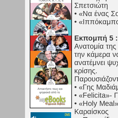
Σπετσιώτη
• «Να ένας Σ
• «Ιππόκαμπο
Εκπομπή 5 :
Ανατομία της 
την κάμερα να
ανατέμνει ψυ
κρίσης.
Παρουσιάζοντα
• «Γης Μαδι
• «Felicita»-
• «Holy Meal
Καραίσκος