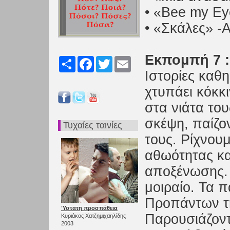
• «Bee my E
• «Σκάλες» -
Εκπομπή 7 :
Share
Facebook
Twitter
Email
Ιστορίες καθη
χτυπάει κόκκ
στα νιάτα του
σκέψη, παίζο
Τυχαίες ταινίες
τους. Ρίχνουμ
αθωότητας κα
αποξένωσης. 
μοιραίο. Τα π
Προπάντων τη
Ύστατη προσπάθεια
Παρουσιάζοντα
Κυριάκος Χατζημιχαηλίδης
2003