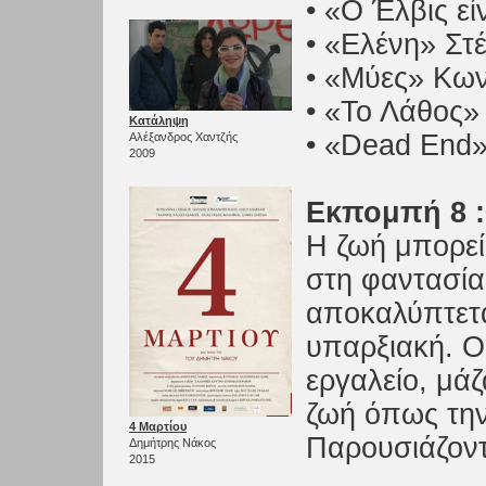
• «Ο Έλβις ε
• «Ελένη» Στ
• «Μύες» Κων
• «Το Λάθος
Κατάληψη
• «Dead End»
Αλέξανδρος Χαντζής
2009
Εκπομπή 8 :
Η ζωή μπορεί 
στη φαντασία
αποκαλύπτεται
υπαρξιακή. Ο
εργαλείο, μάζ
ζωή όπως την
4 Μαρτίου
Παρουσιάζοντα
Δημήτρης Νάκος
2015