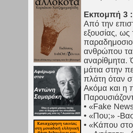
Εκπομπή 3 :
Από την επι
εξουσίας, ως 
παραδημοσιο
ανθρώπου τα 
αναρίθμητα. 
μάτια στην πε
πλάτη όταν σ’
Ακόμα και η 
Παρουσιάζοντα
• «Fake News
• «Που;» -Βα
• «Kάπου στ