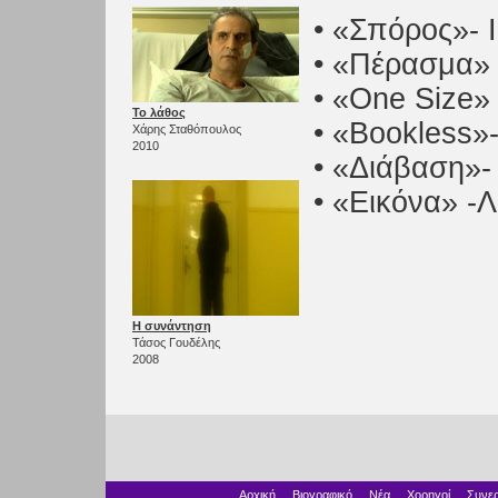
• «Σπόρος»- 
• «Πέρασμα»
• «One Size
Το λάθος
• «Bookless»
Χάρης Σταθόπουλος
2010
• «Διάβαση»-
• «Εικόνα» 
Η συνάντηση
Τάσος Γουδέλης
2008
Αρχική
Βιογραφικό
Νέα
Χορηγοί
Συνερ