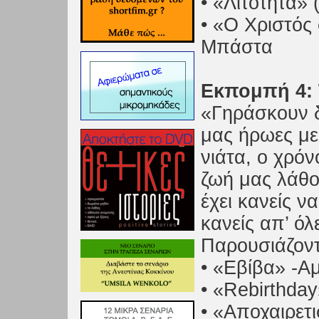
• «Λιτότητα» 
• «O Χριστός
Μπάστα
Εκπομπή 4: Τ
«Γηράσκουν δ
μας ήρωες με
νιάτα, ο χρόν
ζωή μας λάθο
έχει κανείς να
κανείς απ’ όλ
Παρουσιάζοντα
• «Εβίβα» -
• «Rebirthda
• «Αποχαιρετ