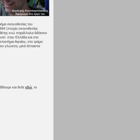
μήμα σκηνοθεσίας του
1994 (πτυχίο σκηνοθεσίας
οθέτης ενώ παράλληλα διδάσκει
υτεί στην Ελλάδα και στο
πιστήμιο Αιγαίου, στο τμήμα
 του γλώσσα, μιλά άπταιστα
δίδουμε και δείτε
εδώ
, το