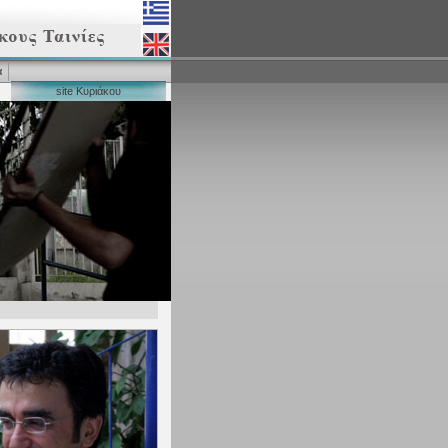
α
site Κυριάκου