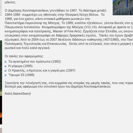
μήκους.
Ο Δημήτρης Κουτσιαμπασάκος γεννήθηκε το 1967. Το διάστημα μεταξύ
1984-1986 συμμετέχει ως ηθοποιός στην Θεατρική Λέσχη Βόλου. Το
1988, για ένα χρόνο, κάνει εντατικά μαθήματα ρωσικών στο
Πανεπιστήμιο Λομονόσοφ της Μόσχας. Το 1989, κατόπιν εξετάσεων, γίνεται δεκτός στο τ
Πανρωσικού Ινστιτούτου Κινηματογράφου της Μόσχας (V.G.I.K). Αποφοιτά με άριστα το 
κινηματογράφου και τηλεόρασης, Master of Fine Arts). Eργάζεται στην Ελλάδα, ως σκην
υποκριτική στον κινηματογράφο σε διάφορες δραματικές σχολές. Ταινίες του έχουν βραβε
εξωτερικό. Από το 2004 έως το 2007 διετέλεσε διδάσκων καθηγητής (407/1980), στο Πανε
Πολιτισμικής Τεχνολογίας και Επικοινωνίας. Εκτός από τα ελληνικά, που είναι η μητρική
ρωσικά και πολύ καλά αγγλικά.
Οι ταινίες του αφιερώματος:
Τα αγαπημένα του πρόσωπα (1992)
Η γέφυρα (1995)
Ο Ηρακλής, ο Αχελώος και η γιαγιά μου (1997)
Ύψωμα 33 (1998)
Ξεκινήστε την πλοήγησή σας, στα κομμάτια της ιστορίας της μικρής ταινίας, που σας παρα
δεύτερό μας αφιέρωμα στο συνολικό έργο του Δημήτρη Κουτσιαμπασάκου.
Καλή διασκέδαση!