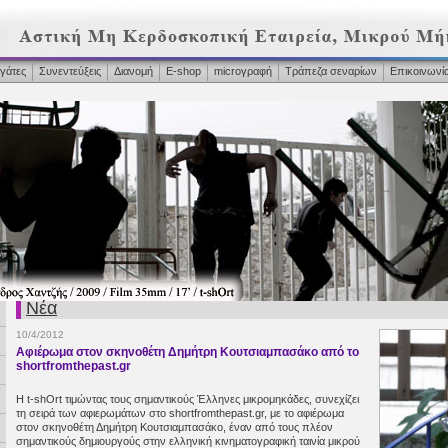
γάτες
Συνεντεύξεις
Διανομή
Ε-shop
microγραφή
Τράπεζα σεναρίων
Επικοινωνί
Νέα
10/4/2012
Αφιέρωμα στον σκηνοθέτη Δημήτρη Κουτσιαμπασάκο από το
shortfromthepast.gr
Η t-shOrt τιμώντας τους σημαντικούς Έλληνες μικρομηκάδες, συνεχίζει
τη σειρά των αφιερωμάτων στο shortfromthepast.gr, με το αφιέρωμα
στον σκηνοθέτη Δημήτρη Κουτσιαμπασάκο, έναν από τους πλέον
σημαντικούς δημιουργούς στην ελληνική κινηματογραφική ταινία μικρού