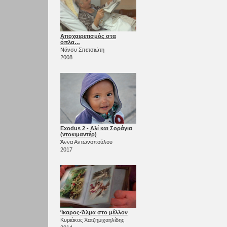
Αποχαιρετισμός στα
όπλα…
Νάνσυ Σπετσιώτη
2008
Exodus 2 - Αλί και Σοράγια
(ντοκιμαντέρ)
Άννα Αντωνοπούλου
2017
Ίκαρος-Άλμα στο μέλλον
Κυριάκος Χατζημιχαηλίδης