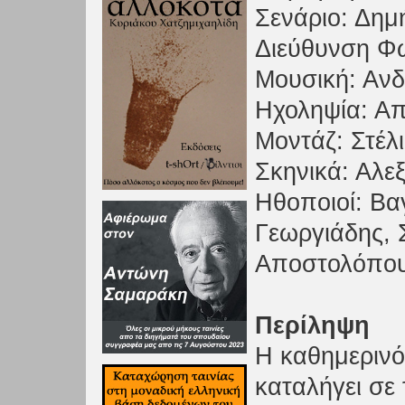
Σενάριο: Δη
Διεύθυνση Φ
Μουσική: Ανδ
Ηχοληψία: Α
Μοντάζ: Στέλ
Σκηνικά: Αλε
Ηθοποιοί: Βα
Γεωργιάδης, 
Αποστολόπο
Περίληψη
Η καθημερινότ
καταλήγει σε 