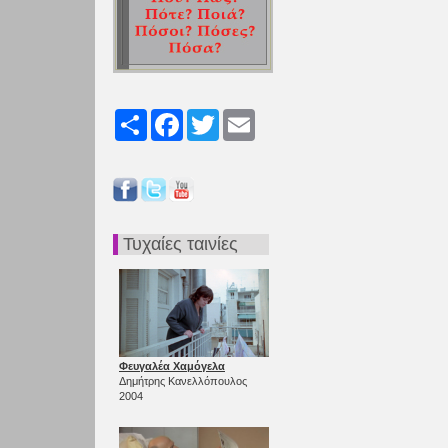
Share
Facebook
Twitter
Email
Τυχαίες ταινίες
Φευγαλέα Χαμόγελα
Δημήτρης Κανελλόπουλος
2004