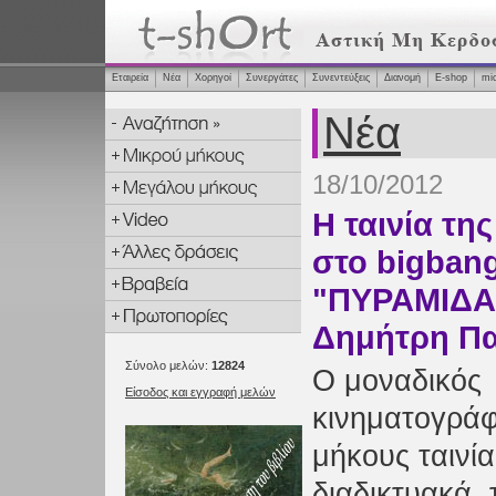
Εταιρεία
Νέα
Χορηγοί
Συνεργάτες
Συνεντεύξεις
Διανομή
Ε-shop
mi
Νέα
18/10/2012
Η ταινία τη
στο bigbang
"ΠΥΡΑΜΙΔΑ
Δημήτρη Π
Σύνολο μελών:
12824
Ο μοναδικός
Είσοδος και εγγραφή μελών
κινηματογράφ
μήκους ταινία
διαδικτυακά, 