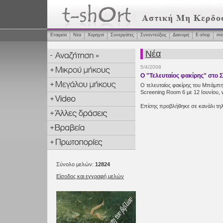
Εταιρεία
Νέα
Χορηγοί
Συνεργάτες
Συνεντεύξεις
Διανομή
Ε-shop
mi
Νέα
5/4/2008
Ο "Τελευταίος φακίρης" στο 
Ο τελευταίος φακίρης του Μπάμπη 
Screening Room 6 με 12 Ιουνίου, 
Επίσης προβλήθηκε σε κανάλι τηλ
Σύνολο μελών:
12824
Είσοδος και εγγραφή μελών