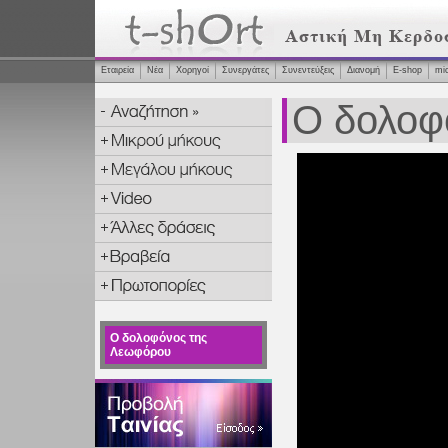
Εταιρεία
Νέα
Χορηγοί
Συνεργάτες
Συνεντεύξεις
Διανομή
Ε-shop
mi
Ο δολοφ
Ο δολοφόνος της
Λεωφόρου