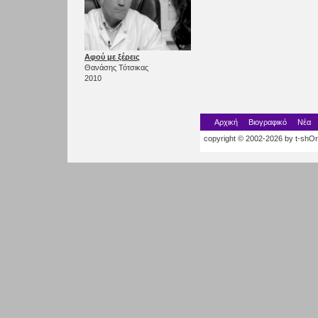
Αφού με ξέρεις
Θανάσης Τότσικας
2010
Αρχική
Βιογραφικό
Νέα
copyright © 2002-2026 by t-shOrt.