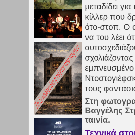
μεταδίδει για
κίλλερ που δρ
ότο-στοπ. Ο ο
να του λέει ό
αυτοσχεδιάζο
σχολιάζοντας 
εμπνευσμένο
Ντοστογιέφσκ
τους φαντασι
Στη φωτογρα
Βαγγέλης Στ
ταινία.
Τεχνικά στο