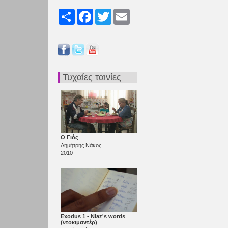
Share
Facebook
Twitter
Email
Τυχαίες ταινίες
Ο Γιός
Δημήτρης Νάκος
2010
Exodus 1 - Niaz's words
(ντοκιμαντέρ)