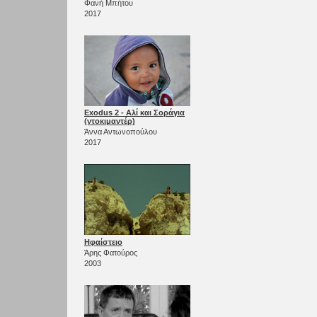
Φανή Μπήτου
2017
Exodus 2 - Αλί και Σοράγια
(ντοκιμαντέρ)
Άννα Αντωνοπούλου
2017
Ηφαίστειο
Άρης Φατούρος
2003