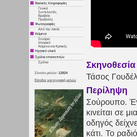
Βασικές πληροφορίες
Γενικά
Συντελεστές
Βραβεία
Προβολές
Φωτογραφίες
Από την ταινία
Κείμενα
Σενάριο
Ιστορικό
Κείμενα και Κριτικές
Ηχητικό υλικό
Σχόλια επισκεπτών
Σκηνοθεσία
Σχόλια
Σύνολο μελών:
12824
Τάσος Γουδέ
Είσοδος και εγγραφή μελών
Περίληψη
Σούρουπο. Έ
κινείται σε μ
οδηγός δείχνε
κάτι. Το ραδ