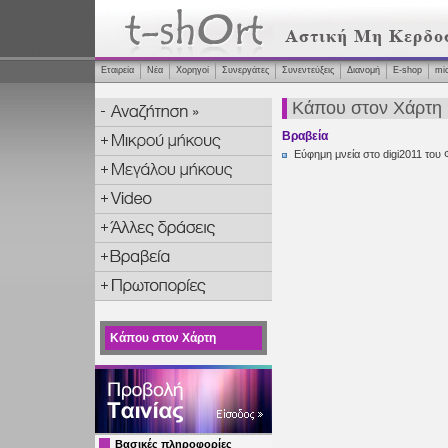
Εταιρεία
Νέα
Χορηγοί
Συνεργάτες
Συνεντεύξεις
Διανομή
Ε-shop
mi
Κάπου στον Χάρτη
Βραβεία
Εύφημη μνεία στο digi2011 του 
Κάπου στον Χάρτη
Βασικές πληροφορίες