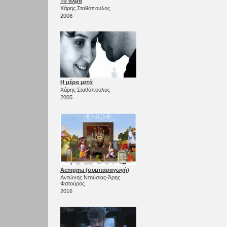
Το άλμα
Χάρης Σταθόπουλος
2008
Η μέρα μετά
Χάρης Σταθόπουλος
2005
Aenigma (συμπαραγωγή)
Αντώνης Ντούσιας-Άρης
Φατούρος
2016