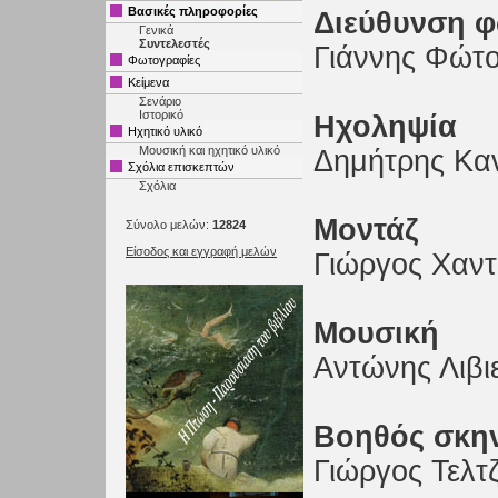
Βασικές πληροφορίες
Διεύθυνση 
Γενικά
Συντελεστές
Γιάννης Φώτ
Φωτογραφίες
Κείμενα
Σενάριο
Ιστορικό
Ηχοληψία
Ηχητικό υλικό
Μουσική και ηχητικό υλικό
Δημήτρης Κα
Σχόλια επισκεπτών
Σχόλια
Μοντάζ
Σύνολο μελών:
12824
Είσοδος και εγγραφή μελών
Γιώργος Χαντ
Μουσική
Αντώνης Λιβι
Βοηθός σκη
Γιώργος Τελτ