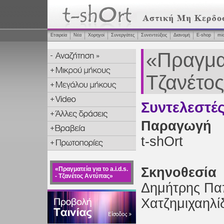
Εταιρεία
Νέα
Χορηγοί
Συνεργάτες
Συνεντεύξεις
Διανομή
Ε-shop
mi
«Πραγματε
Τζανέτο
Συντελεστέ
Παραγωγή
t-shOrt
Σκηνοθεσία
«Πραγματεία για το a.i.d.s.
- Τζανέτος Αντύπας»
Δημήτρης Πα
Χατζημιχαηλί