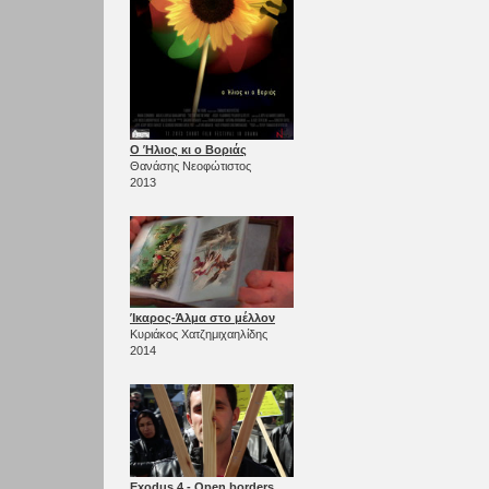
Ο Ήλιος κι ο Βοριάς
Θανάσης Νεοφώτιστος
2013
Ίκαρος-Άλμα στο μέλλον
Κυριάκος Χατζημιχαηλίδης
2014
Exodus 4 - Open borders