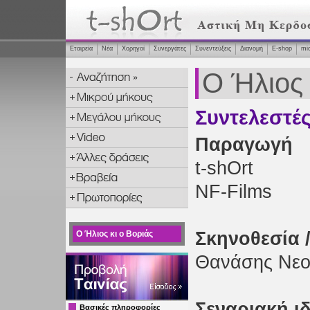
Εταιρεία
Νέα
Χορηγοί
Συνεργάτες
Συνεντεύξεις
Διανομή
Ε-shop
mi
Ο Ήλιος 
Συντελεστέ
Παραγωγή
t-shOrt
NF-Films
Σκηνοθεσία 
Ο Ήλιος κι ο Βοριάς
Θανάσης Νεο
Σεναριακή ι
Βασικές πληροφορίες