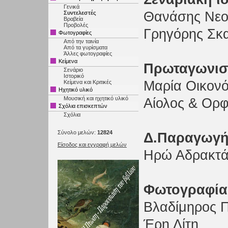
Γενικά
Θανάσης Νεο
Συντελεστές
Βραβεία
Προβολές
Γρηγόρης Σκ
Φωτογραφίες
Από την ταινία
Από τα γυρίσματα
Άλλες φωτογραφίες
Κείμενα
Πρωταγωνισ
Σενάριο
Ιστορικό
Μαρία Οικον
Κείμενα και Κριτικές
Ηχητικό υλικό
Μουσική και ηχητικό υλικό
Αίολος & Ορ
Σχόλια επισκεπτών
Σχόλια
Σύνολο μελών:
12824
Δ.Παραγωγή
Είσοδος και εγγραφή μελών
Ηρώ Αδρακτ
Φωτογραφία
Βλαδίμηρος 
Έρη Λίτη