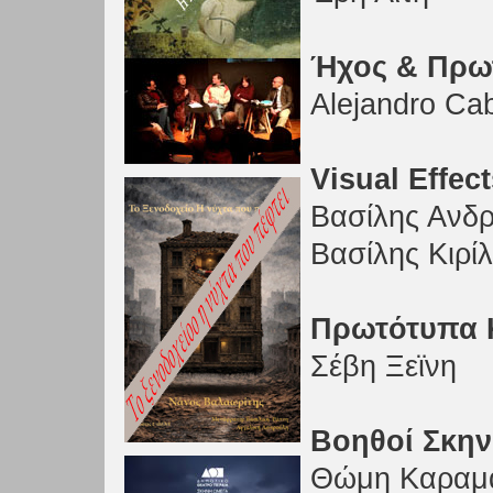
Ήχος & Πρω
Alejandro Ca
Visual Effec
Βασίλης Ανδ
Βασίλης Κιρί
Πρωτότυπα 
Σέβη Ξεϊνη
Βοηθοί Σκην
Θώμη Καραμ