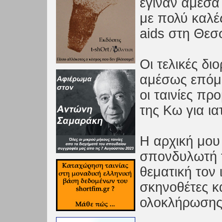
έγιναν άμεσα 
με πολύ καλέ
aids στη Θεσ
Οι τελικές δι
αμέσως επόμε
οι ταινίες π
της Κω για ια
Η αρχική μου
σπονδυλωτή τ
θεματική τον
σκηνοθέτες κα
ολοκλήρωσης 