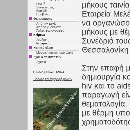
μήκους ταινία
Γενικά
Συντελεστές
Βραβεία
Εταιρεία Μελέ
Προβολές
Φωτογραφίες
να οργανώσου
Από την ταινία
Από τα γυρίσματα
μήκους με θέ
Άλλες φωτογραφίες
Κείμενα
Συνέδριό του
Σενάριο
Ιστορικό
Θεσσαλονίκη 
Ηχητικό υλικό
Μουσική και ηχητικό υλικό
Σχόλια επισκεπτών
Σχόλια
Στην επαφή μ
Σύνολο μελών:
12824
δημιουργία κα
Είσοδος και εγγραφή μελών
hiv και το ai
παραγωγή είν
θεματολογία.
με θέρμη υπο
χρηματοδότησ