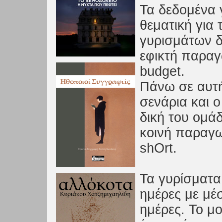
Τα δεδομένα γ
θεματική για 
γυρισμάτων δ
εφικτή παραγ
budget.
Πάνω σε αυτή
σενάρια και 
δική του ομά
κοινή παραγω
shOrt.
Τα γυρίσματα
ημέρες με μέσ
ημέρες. Το μ