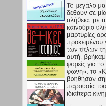
Το μεγάλο μας
δεθούν σε μία
αλήθεια, με 
καινούριο υλ
μαρτυρίες ορο
προκειμένου 
των τίτλων τη
αυτή, βρήκαμ
φορείς για το
φωνή», το «Κ
βοήθησαν σημ
παρουσία του
ιδιαίτερα κιν