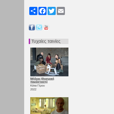
Share
Facebook
Twitter
Email
Τυχαίες ταινίες
Μήδεια (Θεατρική
παράσταση)
Κάτια Γέρου
2022