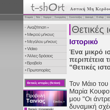
Εταιρεία
Νέα
Χορηγοί
Συνεργάτες
Συνεντεύξεις
Διανομή
Ε-shop
mi
Θετικές ι
Ιστορικό
Ένα μικρό ισ
περιπέτεια 
"Θετικές ιστ
Τον Μάιο του
Θετικές ιστορίες (fiction)
Μαρία Κουφοπ
μου "Οι άντρε
δυναμική σχέ
Βασικές πληροφορίες