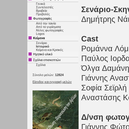
Γενικά
Σενάριο-Σκη
Συντελεστές
Βραβεία
Προβολές
Δημήτρης Νά
Φωτογραφίες
Από την ταινία
Από τα γυρίσματα
Άλλες φωτογραφίες
Logos
Cast
Κείμενα
Σενάριο
Ρομάννα Λόμ
Ιστορικό
Κείμενα και Κριτικές
Ηχητικό υλικό
Παύλος Ιορδ
Σχόλια επισκεπτών
Σχόλια
Όλγα Δαμάν
Σύνολο μελών:
12824
Γιάννης Ανα
Είσοδος και εγγραφή μελών
Σοφία Σεϊρλή
Αναστάσης Κ
Δ/νση φωτο
Γιάννης Φώτ