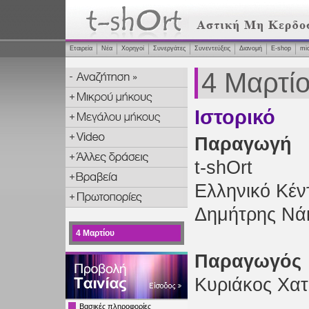
Εταιρεία
Νέα
Χορηγοί
Συνεργάτες
Συνεντεύξεις
Διανομή
Ε-shop
mi
4 Μαρτί
Ιστορικό
Παραγωγή
t-shOrt
Ελληνικό Κέν
Δημήτρης Νά
4 Μαρτίου
Παραγωγός
Κυριάκος Χατ
Βασικές πληροφορίες