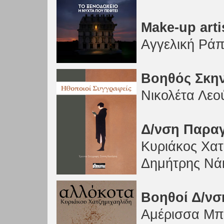
Make-up arti
Αγγελική Ρά
Βοηθός Σκη
Νικολέτα Λεο
Δ/νση Παρα
Κυριάκος Χατ
Δημήτρης Νά
Βοηθοί Δ/ν
Αμέρισσα Μπ