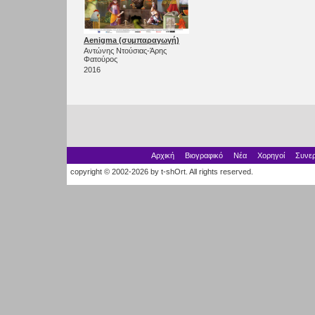
Aenigma (συμπαραγωγή)
Αντώνης Ντούσιας-Άρης
Φατούρος
2016
Αρχική
Βιογραφικό
Νέα
Χορηγοί
Συνερ
copyright © 2002-2026 by t-shOrt. All rights reserved.