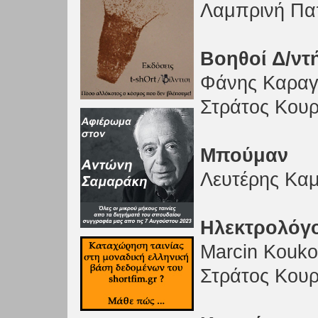
Λαμπρινή Πα
Βοηθοί Δ/ντ
Φάνης Καραγ
Στράτος Κου
Μπούμαν
Λευτέρης Κα
Ηλεκτρολόγο
Marcin Kouko
Στράτος Κου