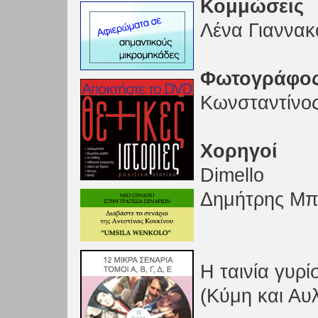
Κομμώσεις
Λένα Γιαννακ
Φωτογράφος
Κωνσταντίνο
Χορηγοί
Dimello
Δημήτρης Μπ
Η ταινία γυρ
(Κύμη και Αυ