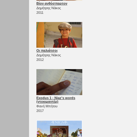
Βίον ανθόσπαρτον
Δημήτρης Νάκος
2011
Οι παλιάτσοι
Δημήτρης Νάκος
2012
Exodus 1 - Niaz's words
(ντοκιμαντέρ)
Φανή Μπήτου
2017