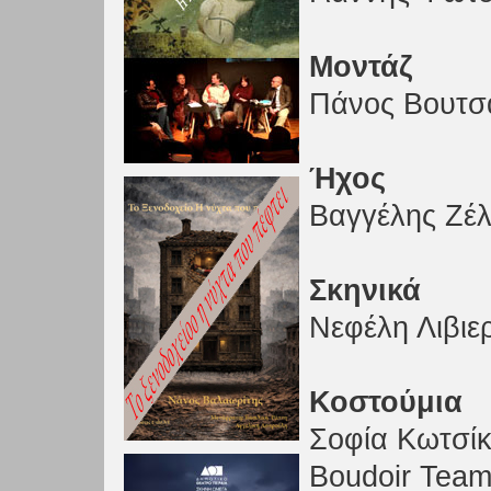
Μοντάζ
Πάνος Βουτσ
Ήχος
Βαγγέλης Ζέ
Σκηνικά
Νεφέλη Λιβιε
Κοστούμια
Σοφία Κωτσί
Boudoir Tea