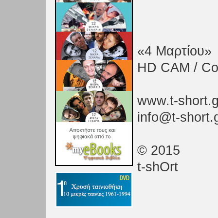
«4 Μαρτίου»
HD CAM / Col
www.t-short.g
info@t-short.
© 2015
t-shOrt