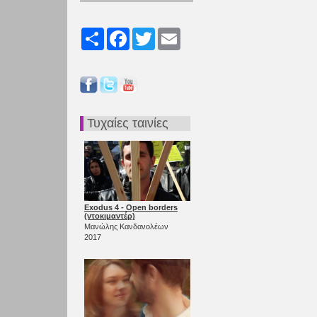
Share
Facebook
Twitter
Email
Τυχαίες ταινίες
Exodus 4 - Open borders
(ντοκιμαντέρ)
Μανώλης Κανδανολέων
2017