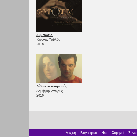
Συμπόσιο
Ιάσονας Ταβλάς
2018
Αίθουσα αναμονής
Δημήτρης Άντζους
2010
Αρχική
Βιογραφικό
Νέα
Χορηγοί
Συνερ