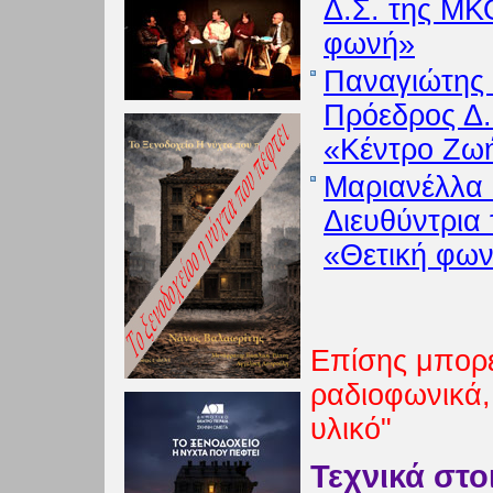
Δ.Σ. της ΜΚ
φωνή»
Παναγιώτης 
Πρόεδρος Δ.
«Κέντρο Ζω
Μαριανέλλα
Διευθύντρια
«Θετική φω
Επίσης μπορεί
ραδιοφωνικά,
υλικό"
Τεχνικά στο