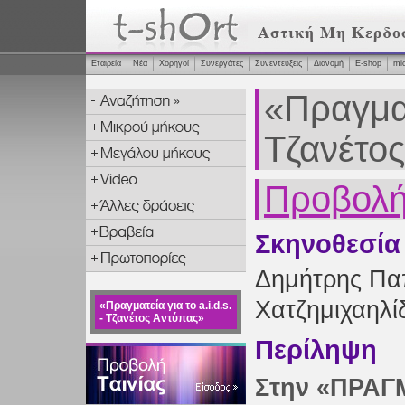
Εταιρεία
Νέα
Χορηγοί
Συνεργάτες
Συνεντεύξεις
Διανομή
Ε-shop
mi
«Πραγματε
Τζανέτο
Προβολή 
Σκηνοθεσία
Δημήτρης Πα
Χατζημιχαηλί
«Πραγματεία για το a.i.d.s.
- Τζανέτος Αντύπας»
Περίληψη
Στην «ΠΡΑΓ