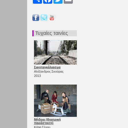
Τυχαίες ταινίες
Σφιχταγκάλιασμα
Αλέξανδρος Σκούρας
2013
Μήδεια (Θεατρική
παράσταση)
Κάτια Γέρου