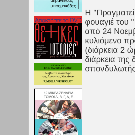
Η "Πραγματεί
φουαγιέ του 
από 24 Νοεμβ
κυλιόμενο πρ
(διάρκεια 2 ώ
διάρκεια της
σπονδυλωτής