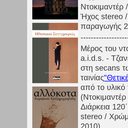
Ντοκιμαντέρ /
Ήχος stereo 
παραγωγής 2
------------------
Μέρος του ντ
a.i.d.s. - Τζ
στη secans τ
ταινίας
"Θετικέ
από το υλικό 
(Ντοκιμαντέρ
Διάρκεια 120
stereo / Χρώ
2010)