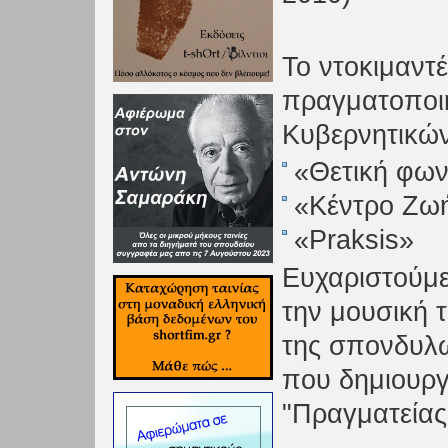
Το ντοκιμαν
πραγματοποιή
Κυβερνητικώ
«Θετική φω
«Κέντρο Ζω
«Praksis»
Ευχαριστούμε
την μουσική 
της σπονδυλω
που δημιουργ
"Πραγματείας 