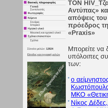
ΤΟΝ HIV_Τζα
Βασικές πληροφορίες
Γενικά
Αντύπας» κατ
Συντελεστές
Φωτογραφίες
απόψεις του
Κείμενα
Σενάριο
πρόεδρος τη
Ιστορικό
Ηχητικό υλικό
«Praxis»
Μουσική και ηχητικό υλικό
Σχόλια επισκεπτών
Σχόλια
Μπορείτε να δε
Σύνολο μελών:
12824
υπόλοιπες συ
Είσοδος και εγγραφή μελών
των:
ο αείμνηστο
Κωστόπουλος
ΜΚΟ «Θετικ
Νίκος Δέδες