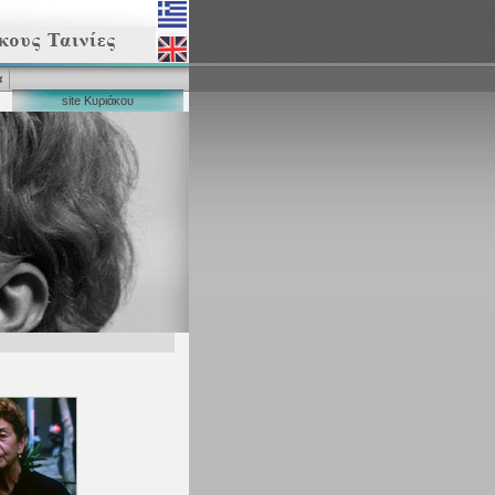
α
site Κυριάκου