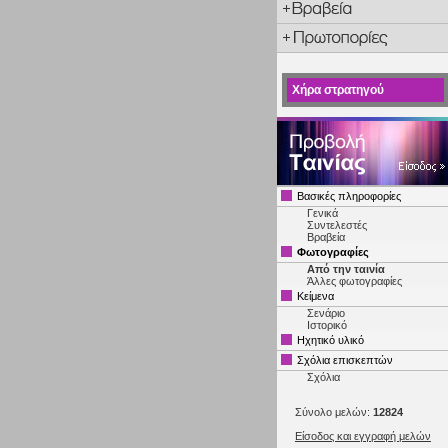
Χήρα στρατηγού
Βασικές πληροφορίες
Γενικά
Συντελεστές
Βραβεία
Φωτογραφίες
Από την ταινία
Άλλες φωτογραφίες
Κείμενα
Σενάριο
Ιστορικό
Ηχητικό υλικό
Σχόλια επισκεπτών
Σχόλια
Σύνολο μελών:
12824
Είσοδος και εγγραφή μελών