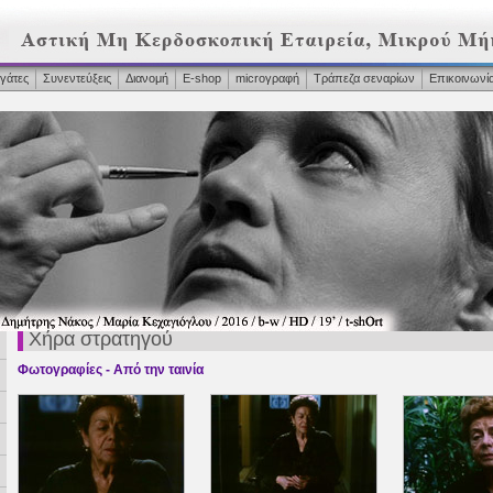
γάτες
Συνεντεύξεις
Διανομή
Ε-shop
microγραφή
Τράπεζα σεναρίων
Επικοινωνί
Χήρα στρατηγού
Φωτογραφίες - Από την ταινία