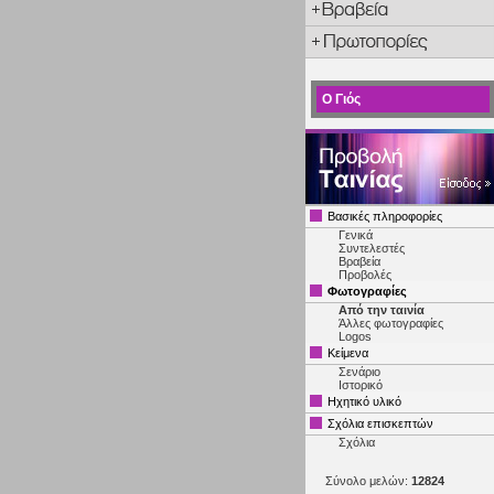
Ο Γιός
Βασικές πληροφορίες
Γενικά
Συντελεστές
Βραβεία
Προβολές
Φωτογραφίες
Από την ταινία
Άλλες φωτογραφίες
Logos
Κείμενα
Σενάριο
Ιστορικό
Ηχητικό υλικό
Σχόλια επισκεπτών
Σχόλια
Σύνολο μελών:
12824