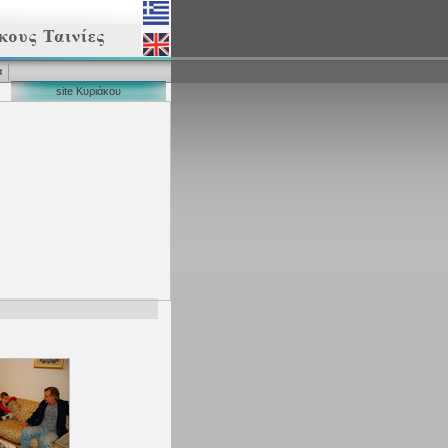
α
site Κυριάκου