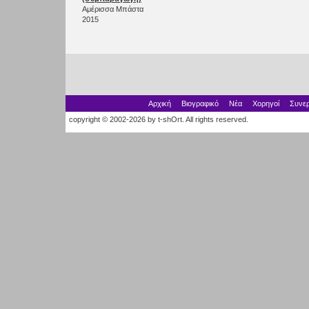
Αμέρισσα Μπάστα
2015
Αρχική
Βιογραφικό
Νέα
Χορηγοί
Συνερ
copyright © 2002-2026 by t-shOrt. All rights reserved.