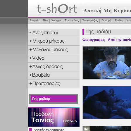
Εταιρεία
Νέα
Χορηγοί
Συνεργάτες
Συνεντεύξεις
Διανομή
Ε-shop
mi
Γης μαδιάμ
Φωτογραφίες - Από την ταινί
Γης μαδιάμ
Βασικές πληροφορίες