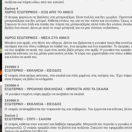
τινάζεται και πέφτει κάτω από τον καναπέ.
Εικόνα 4
ΧΩΡΟΣ ΕΞΩΤΕΡΙΚΟΣ – ΕΞΩ ΑΠΟ ΤΟ ΑΜΑΞΙ
Ο άντρας φορτώνει τις βαλίτσες στη μπαγκαζιέρα. Είναι πολλές και δεν χωράνε. Προσπαθε
μπαγκαζιέρας και δεν μπορεί. Κάθεται επάνω της για να την πιέσει και να κλείσει. Όμως οι
Σηκώνει το ένα πόδι και πατάει την πόρτα της μπαγκαζιέρας αλλά πάλι δεν κλείνει. Ανοίγ
βγάζει ένα σκοινί. Δένει με αυτό το πορτ μπαγκάζ για να μην πέσουν οι βαλίτσες.
ΧΩΡΟΣ ΕΣΩΤΕΡΙΚΟΣ – ΜΕΣΑ ΣΤΟ ΑΜΑΞΙ
Μπαίνει στο αμάξι, στη θέση του οδηγού. Δίπλα του βρίσκεται η γυναίκα του(η ίδια κοπέλα
σενάριο) και στο πίσω κάθισμα τα παιδιά του, ένα αγοράκι και ένα κοριτσάκι. Το αγοράκι, 
να του τραβάει τα αυτιά, την ώρα που αυτός βάζει μπρος στο αμάξι. Η γυναίκα του κρατάει έ
φαίνεται κάποιος να της μιλάει γιατι εκείνη γελάει. Η κόρη του χοροπηδάει στο πίσω κάθ
και κλείνει τα αυτιά του.
ΣΚΗΝΗ 3
ΕΞΩΤΕΡΙΚΟ – ΕΚΚΛΗΣΙΑ – ΕΙΣΟΔΟΣ
Ο νεαρός είναι ακόμη ακίνητος, στα σκαλιά και πάλι χαμένος στις σκέψεις του. Έχει πάρει 
είναι έτοιμος να βάλει τα κλάμματα.
ΣΚΗΝΗ 4
ΕΞΩΤΕΡΙΚΟ – ΠΡΟΑΥΛΙΟ ΕΚΚΛΗΣΙΑΣ – ΜΠΡΟΣΤΑ ΑΠΟ ΤΑ ΣΚΑΛΙΑ
Η γυναίκα ντυμένη νύφη αρχίζει να ανεβαίνει τα σκαλιά.
ΣΚΗΝΗ 5
ΕΞΩΤΕΡΙΚΟ – ΕΚΚΛΗΣΙΑ – ΕΙΣΟΔΟΣ
Ο νεαρός αντιλαμβάνεται την παρουσία της και σοβαρεύει. Του έρχονται και κάποιες άλλες
Εικόνα 1
ΕΣΩΤΕΡΙΚΟ – ΣΠΙΤΙ – ΣΑΛΟΝΙ
Ο νεαρός κάθεται στον καναπέ και διαβάζει εφημερίδα. Μπροστά του περνάει η γυναίκα το
μπουρνούζι. Ο νεαρός τρομάζει όταν τη βλέπει και τινάζεται. Σηκώνει την εφημερίδα απότ
Δείχνει ότι φοβάται στη θέα της.