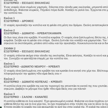
ΣΚΗΝΗ 1η
ΕΞΩΤΕΡΙΚΟ – ΕΙΣΟΔΟΣ ΕΚΚΛΗΣΙΑΣ
Ένας νεαρός είναι ντυμένος γαμπρός. Στέκεται στην είσοδο μιας εκκλησίας, μπροστά από 
ανθοδέσμη. Φαίνεται νευρικός. Πηγαίνει πέρα δώθε. Κοιτάζει το ρολόι του. Έρχονται στο μ
την κοπέλα του.
Εικόνα 1
ΕΞΩΤΕΡΙΚΟ – ΔΡΟΜΟΣ
Ο νεαρός αγκαλιάζει την κοπέλα και τη φιλάει στη μέση του δρόμου. Εκείνη ανταποκρίνεται
Εικόνα 2
ΕΣΩΤΕΡΙΚΟ – ΔΩΜΑΤΙΟ – ΚΡΕΒΑΤΟΚΑΜΑΡΑ
Οι δυο τους είναι στο κρεβάτι. Η κοπέλα κοιμάται. Ο νεαρός είναι ξαπλωμένος δίπλα της, έχ
κοιμάται. Σκύβει και τη φιλάει στο στόμα. Εκείνη ξυπνάει τον κοιτάζει και χαμογελάει. Τον
σηκώνει τα σκεπάσματα, μπαίνει από κάτω και την αγκαλιάζει. Κουκουλώνονται και οι δυ
ΣΚΗΝΗ 2
ΕΞΩΤΕΡΙΚΟ – ΕΙΣΟΔΟΣ ΕΚΚΛΗΣΙΑΣ
Ο νεαρός στέκεται ακόμα στην είσοδο της εκκλησίας. Είναι ακίνητος. Κοιτάζει το κενό και 
του. Συνεχίζει να φαντάζεται στιγμές με την κοπέλα του.
Εικόνα 1
ΕΣΩΤΕΡΙΚΟ –ΔΩΜΑΤΙΟ ΝΕΑΡΟΥ – ΚΡΕΒΑΤΙ
Ο νεαρός είναι ξαπλωμένος στο κρεβάτι του και κρατάει ένα κινητό στο χέρι του. Βλέπουμ
πληκτρολογούν την φράση «Θα είμαι δικός σου »
Εικόνα 2
ΕΣΩΤΕΡΙΚΟ – ΔΩΜΑΤΙΟ ΚΟΠΕΛΑΣ – ΚΡΕΒΑΤΙ
Η κοπέλα είναι στο κρεβάτι της και την προσοχή της αποσπάει το κινητό της που χτυπάει.
σηκώσει. Διαβάζει το μήνυμα που ήρθε «Θα είμαι δικός σου για πάντα»
Εικόνα 3
ΕΣΩΤΕΡΙΚΟ – ΣΑΛΟΝΙ – ΚΑΝΑΠΕΣ
Η κοπέλα κάθεται σε ένα καναπέ. Έχει φουσκωμένη κοιλιά. Φαίνεται να είναι περίπου ε
κάθεται δίπλα της και το ένα χέρι του, το έχει περασμένο στην πλάτη της και το άλλο το έχ
Έπειτα σκύβει το κεφάλι του και ακουμπάει το αυτί του στην κοιλιά της. Η κοιλιά της κάνε