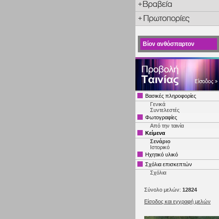
Βίον ανθόσπαρτον
Βασικές πληροφορίες
Γενικά
Συντελεστές
Φωτογραφίες
Από την ταινία
Κείμενα
Σενάριο
Ιστορικό
Ηχητικό υλικό
Σχόλια επισκεπτών
Σχόλια
Σύνολο μελών:
12824
Είσοδος και εγγραφή μελών