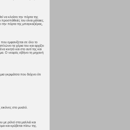
ί να κλείσει την πόρτα της
 προσπάθειές του είναι μάταιες.
ει την πόρτα της μπαγκαζιέρας,
 που εμφανίζεται σε όλο το
απλώνει τα χέρια του και αρχίζει
να κινητό και στο αυτί της και
ισμα. Ο νεαρός σβήνει τη μηχανή
μια γκριμάτσα που δείχνει ότι
 εικόνες στο μυαλό.
υ με ρόλεϊ στα μαλλιά και
ομα και κρύβεται πίσω της.