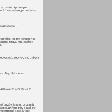
τα σκαλιά. Κρατάει μια
υαλό του εικόνες με αυτόν και
 στο φιλί του.
ει γείρει και την κοιτάζει που
 τραβάει επάνω της. Εκείνος
ο.
χαμογελάει, χαμένος στις σκέψεις
ε τα δαχτυλά του να
 Απλώνει το χέρι της να το
ννιά μηνών έγκυος. Ο νεαρός
ει ακουμπήσει στην κοιλιά της.
ι ένα σπασμό και ο άντρας