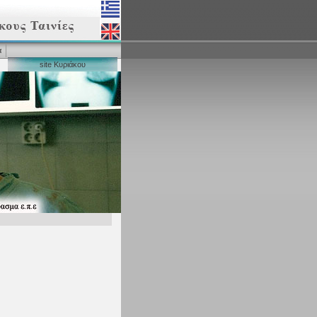
α
site Κυριάκου