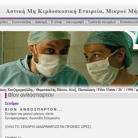
γάτες
Συνεντεύξεις
Διανομή
Ε-shop
microγραφή
Τράπεζα σεναρίων
Επικοινωνί
Βίον ανθόσπαρτον
Σενάριο
Β Ι Ο Ν Α Ν Θ Ο Σ Π Α Ρ Τ Ο Ν . . .
Σενάριο για μικρού μήκους ταινία
Σεναριογράφος: Αγγελίδη Σταυρούλα
(ΟΛΟ ΤΟ ΣΕΝΑΡΙΟ ΔΙΑΔΡΑΜΑΤΙΖΕΤΑΙ ΠΡΩΙΝΕΣ ΩΡΕΣ)