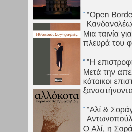
"Open Borde
Κανδανολέω
Μια ταινία γ
πλευρά του φ
"Η επιστροφ
Μετά την απε
κάτοικοι επι
ξαναστήνοντα
"Αλί & Σορά
Αντωνοπού
Ο Αλί, η Σορά