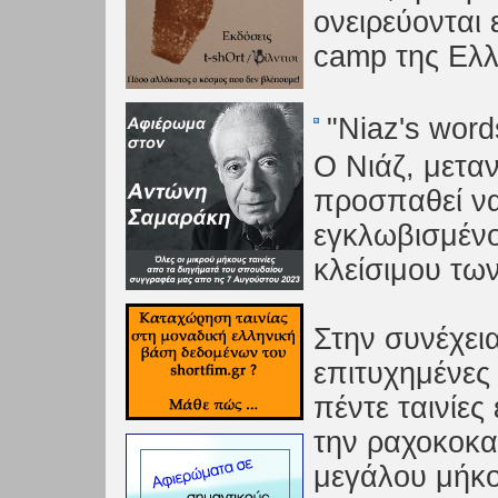
ονειρεύονται
camp της Ελλ
"Niaz's wor
O Νιάζ, μετα
προσπαθεί να
εγκλωβισμέν
κλείσιμου τω
Στην συνέχεια
επιτυχημένες 
πέντε ταινίε
την ραχοκοκα
μεγάλου μήκ