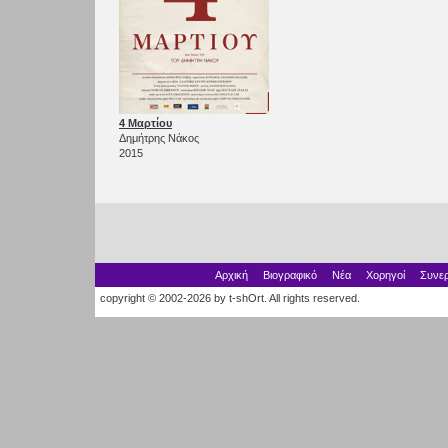
4 Μαρτίου
Δημήτρης Νάκος
2015
Αρχική
Βιογραφικό
Νέα
Χορηγοί
Συνερ
copyright © 2002-2026 by t-shOrt. All rights reserved.