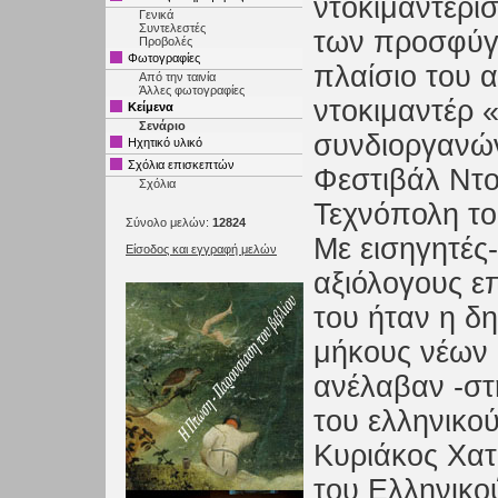
ντοκιμαντερί
Γενικά
Συντελεστές
των προσφύγ
Προβολές
Φωτογραφίες
πλαίσιο του 
Από την ταινία
Άλλες φωτογραφίες
ντοκιμαντέρ 
Κείμενα
Σενάριο
συνδιοργανώνε
Ηχητικό υλικό
Σχόλια επισκεπτών
Φεστιβάλ Ντο
Σχόλια
Τεχνόπολη το
Σύνολο μελών:
12824
Με εισηγητές
Είσοδος και εγγραφή μελών
αξιόλογους ε
του ήταν η δη
μήκους νέων
ανέλαβαν -στη
του ελληνικού
Κυριάκος Χατ
του Ελληνικο