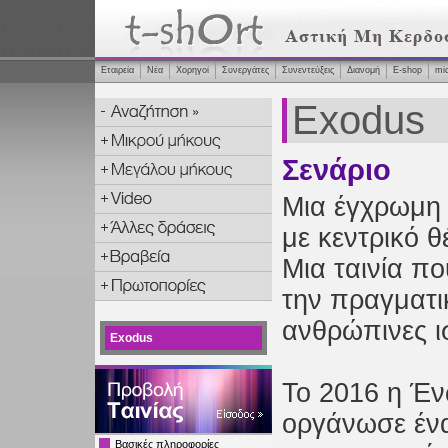
Εταιρεία
Νέα
Χορηγοί
Συνεργάτες
Συνεντεύξεις
Διανομή
Ε-shop
mi
Exodus
Σενάριο
Μια έγχρωμη 
με κεντρικό 
Μια ταινία πο
την πραγματι
ανθρώπινες ι
Exodus
Το 2016 η Έν
οργάνωσε ένα
Βασικές πληροφορίες