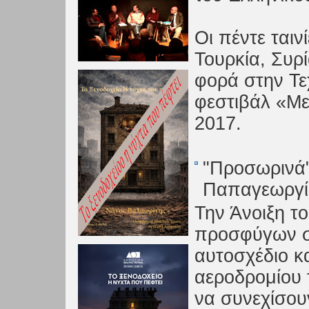
Οι πέντε ταιν
Τουρκία, Συρ
φορά στην Τε
φεστιβάλ «Με
2017.
"Προσωρινά"
Παπαγεωργ
Την Άνοιξη τ
προσφύγων σ
αυτοσχέδιο κ
αεροδρομίου
να συνεχίσου