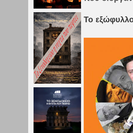
Το εξώφυλλο