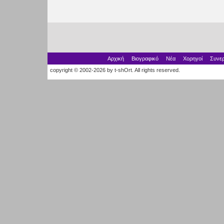
Αρχική
Βιογραφικό
Νέα
Χορηγοί
Συνερ
copyright © 2002-2026 by t-shOrt. All rights reserved.