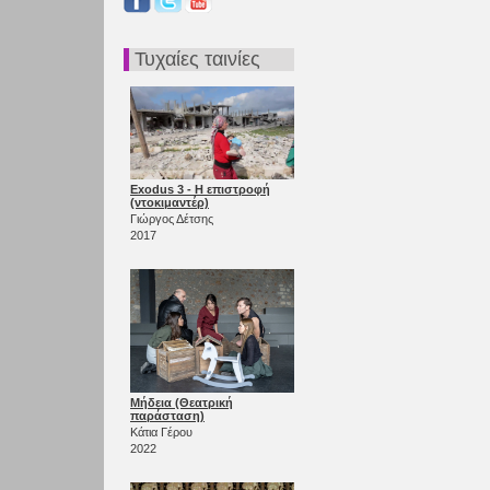
Τυχαίες ταινίες
Exodus 3 - Η επιστροφή
(ντοκιμαντέρ)
Γιώργος Δέτσης
2017
Μήδεια (Θεατρική
παράσταση)
Κάτια Γέρου
2022