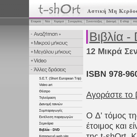
Εταιρεία
Νέα
Χορηγοί
Συνεργάτες
Συνεντεύξεις
Διανομή
Ε-shop
mi
Βιβλία -
12 Μικρά Σεν
ISBN 978-960
S.E.T. (Short European Trip)
Video art
Θέατρο
Αγοράστε το β
Τηλεόραση
Διανομή ταινιών
Συμπαραγωγές
Ο Δ' τόμος τη
Εκτέλεση παραγωγών
Σεμινάρια
έτοιμος και ε
Βιβλία - DVD
της t-shOrt. 
Κατασκευή web site