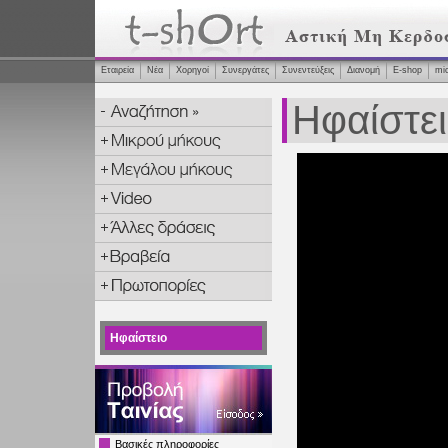
Εταιρεία
Νέα
Χορηγοί
Συνεργάτες
Συνεντεύξεις
Διανομή
Ε-shop
mi
Ηφαίστε
Ηφαίστειο
Βασικές πληροφορίες