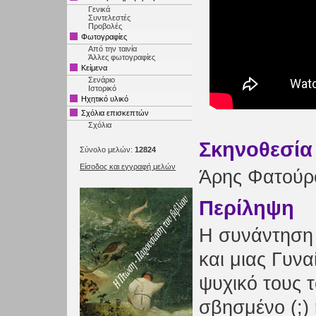
Γενικά
Συντελεστές
Προβολές
Φωτογραφίες
Από την ταινία
Άλλες φωτογραφίες
Κείμενα
Σενάριο
Ιστορικό
Ηχητικό υλικό
Σχόλια επισκεπτών
Σχόλια
Σκηνοθεσία
Σύνολο μελών:
12824
Είσοδος και εγγραφή μελών
Άρης Φατούρ
Περίληψη
Η συνάντηση
και μιας Γυνα
ψυχικό τους 
σβησμένο (;) 