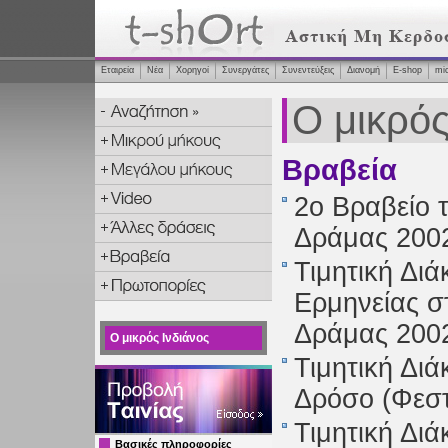
Εταιρεία
Νέα
Χορηγοί
Συνεργάτες
Συνεντεύξεις
Διανομή
Ε-shop
mi
Ο μικρός
Βραβεία
2ο Βραβείο 
Δράμας 200
Τιμητική Διά
Ερμηνείας σ
Δράμας 200
Ο μικρός Ινδιάνος
Τιμητική Δι
Δρόσο (Φεστ
Τιμητική Δι
Βασικές πληροφορίες