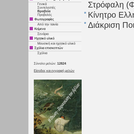
Στρόφαλη (Φ
Γενικά
Συντελεστές
Βραβεία
Κίνητρο Ελλ
Προβολές
Φωτογραφίες
Διάκριση Πο
Από την ταινία
Κείμενα
Σενάριο
Ηχητικό υλικό
Μουσική και ηχητικό υλικό
Σχόλια επισκεπτών
Σχόλια
Σύνολο μελών:
12824
Είσοδος και εγγραφή μελών