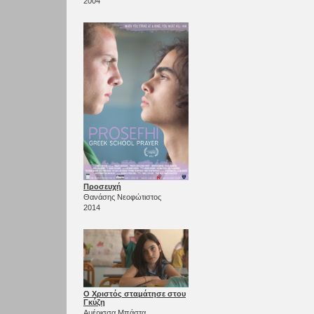
2004
Προσευχή
Θανάσης Νεοφώτιστος
2014
Ο Χριστός σταμάτησε στου
Γκύζη
Αμέρισσα Μπάστα