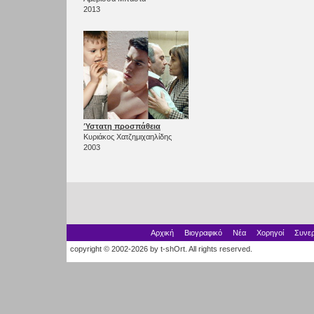
2013
Ύστατη προσπάθεια
Κυριάκος Χατζημιχαηλίδης
2003
Αρχική
Βιογραφικό
Νέα
Χορηγοί
Συνερ
copyright © 2002-2026 by t-shOrt. All rights reserved.