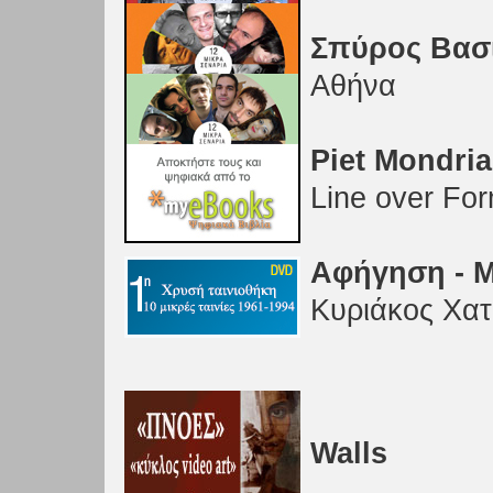
Σπύρος Βασι
Αθήνα
Piet Mondri
Line over Fo
Αφήγηση - Μ
Κυριάκος Χατ
Walls