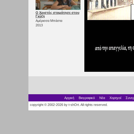
Ο Χριστός σταμάτησε στου
Γκύζη
Αμέρισσα Μπάστα
2013
Αρχική
Βιογραφικό
Νέα
Χορηγοί
Συνερ
copyright © 2002-2026 by t-shOrt. All rights reserved.