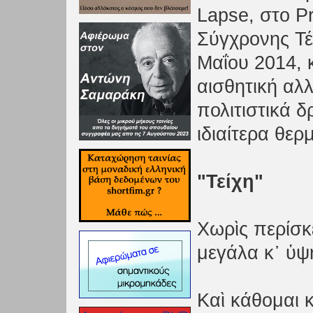
Lapse, στο P
Σύγχρονης Τέ
Μαΐου 2014, κ
αισθητική αλ
πολιτιστικά 
ιδιαίτερα θερ
"Τείχη"
Χωρὶς περίσκ
μεγάλα κ᾿ ὑψ
Καὶ κάθομαι 