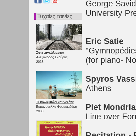
George Savidi
University Pr
Τυχαίες ταινίες
Eric Satie
"Gymnopédie
Σφιχταγκάλιασμα
Αλέξανδρος Σκούρας
(for piano- N
2013
Spyros Vass
Athens
Τι κολυμπάει και γελάει;
Piet Mondri
Εμμανουέλλα Φραγκιαδάκη
2003
Line over Fo
Recitation - 