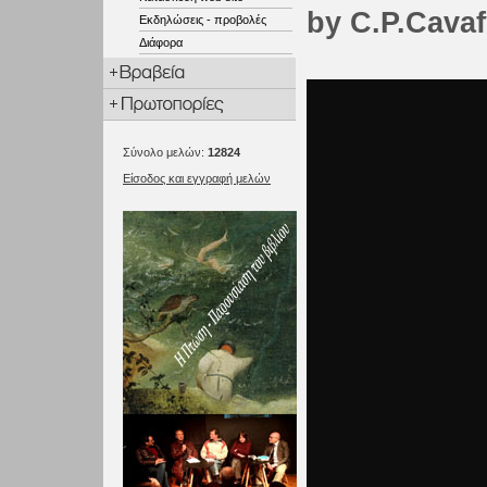
by C.P.Cava
Εκδηλώσεις - προβολές
Διάφορα
Σύνολο μελών:
12824
Είσοδος και εγγραφή μελών