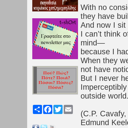
With no consi
they have bui
And now I sit
I can’t think 
mind—
because I had
When they wer
not have noti
But I never h
Imperceptibly
outside world
Share
Facebook
Twitter
Email
(C.P. Cavafy,
Edmund Keeley