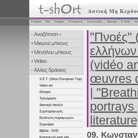
Εταιρεία
Νέα
Χορηγοί
Συνεργάτες
Συνεντεύξεις
Διανομή
Ε-shop
mi
"Πνοές" 
ελλήνων 
(vidéo a
œuvres d
S.E.T. (Short European Trip)
Video art
| "Breath
Θέατρο
Τηλεόραση
portrays
Διανομή ταινιών
Συμπαραγωγές
literatur
Εκτέλεση παραγωγών
Σεμινάρια
Βιβλία - DVD
09. Κωνσταν
Κατασκευή web site