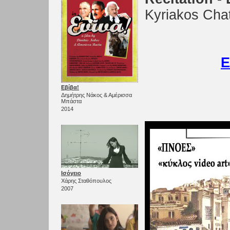
Kyriakos Chat
Ε
Εβίβα!
Δημήτρης Νάκος & Αμέρισσα
Μπάστα
2014
Ισόγειο
Χάρης Σταθόπουλος
2007