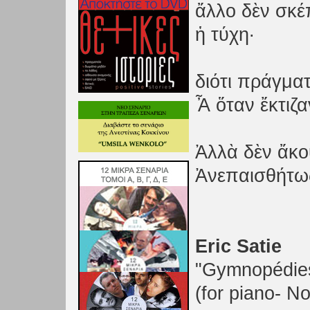
ἄλλο δὲν σκέ
ἡ τύχη·
διότι πράγμα
Ἆ ὅταν ἔκτιζ
Ἀλλὰ δὲν ἄκο
Ἀνεπαισθήτως
Eric Satie
"Gymnopédie
(for piano- N