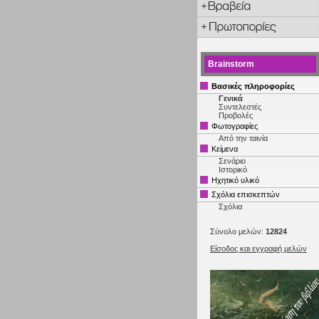
Brainstorm
Βασικές πληροφορίες
Γενικά
Συντελεστές
Προβολές
Φωτογραφίες
Από την ταινία
Κείμενα
Σενάριο
Ιστορικό
Ηχητικό υλικό
Σχόλια επισκεπτών
Σχόλια
Σύνολο μελών:
12824
Είσοδος και εγγραφή μελών