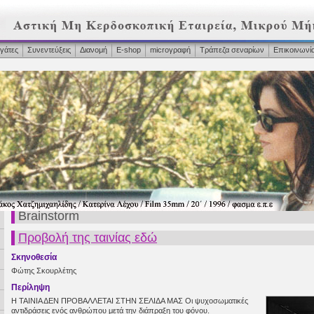
γάτες
Συνεντεύξεις
Διανομή
Ε-shop
microγραφή
Τράπεζα σεναρίων
Επικοινωνί
Brainstorm
Προβολή της ταινίας εδώ
Σκηνοθεσία
Φώτης Σκουρλέτης
Περίληψη
Η ΤΑΙΝΙΑ ΔΕΝ ΠΡΟΒΑΛΛΕΤΑΙ ΣΤΗΝ ΣΕΛΙΔΑ ΜΑΣ Οι ψυχοσωματικές
αντιδράσεις ενός ανθρώπου μετά την διάπραξη του φόνου.