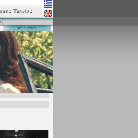
α
site Κυριάκου