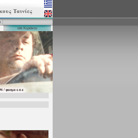
α
site Κυριάκου