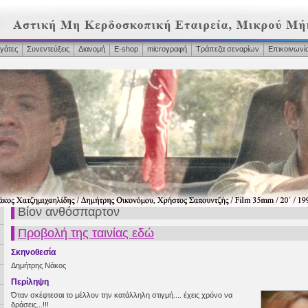
γάτες
Συνεντεύξεις
Διανομή
Ε-shop
microγραφή
Τράπεζα σεναρίων
Επικοινωνί
Βίον ανθόσπαρτον
Προβολή της ταινίας εδώ
Σκηνοθεσία
Δημήτρης Νάκος
Περίληψη
Όταν σκέφτεσαι το μέλλον την κατάλληλη στιγμή.... έχεις χρόνο να
δράσεις...!!!