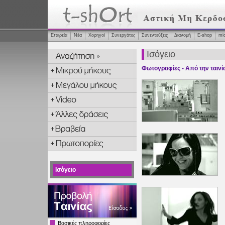
Εταιρεία
Νέα
Χορηγοί
Συνεργάτες
Συνεντεύξεις
Διανομή
Ε-shop
mi
Ισόγειο
Φωτογραφίες - Από την ταινί
Ισόγειο
Βασικές πληροφορίες