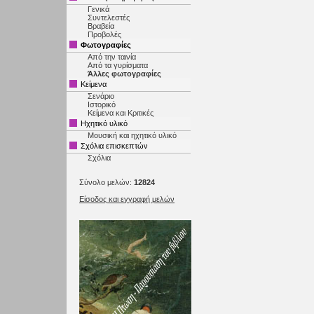
Γενικά
Συντελεστές
Βραβεία
Προβολές
Φωτογραφίες
Από την ταινία
Από τα γυρίσματα
Άλλες φωτογραφίες
Κείμενα
Σενάριο
Ιστορικό
Κείμενα και Κριτικές
Ηχητικό υλικό
Μουσική και ηχητικό υλικό
Σχόλια επισκεπτών
Σχόλια
Σύνολο μελών:
12824
Είσοδος και εγγραφή μελών