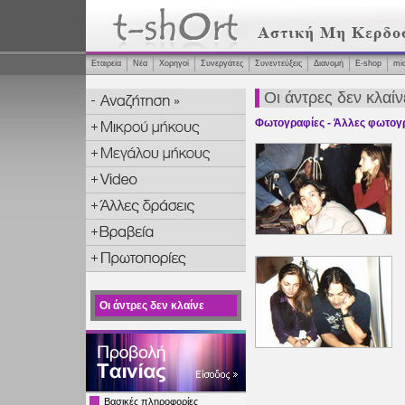
Εταιρεία
Νέα
Χορηγοί
Συνεργάτες
Συνεντεύξεις
Διανομή
Ε-shop
mi
Οι άντρες δεν κλαίν
Φωτογραφίες - Άλλες φωτογ
Οι άντρες δεν κλαίνε
Βασικές πληροφορίες