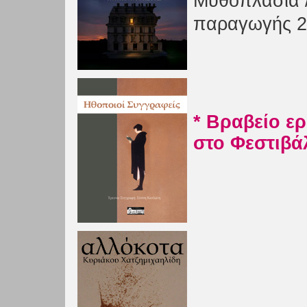
Μυθοπλασία 
παραγωγής 2
* Βραβείο ερ
στο Φεστιβά