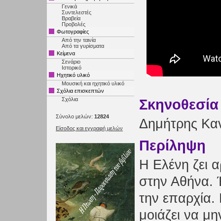
Γενικά
Συντελεστές
Βραβεία
Προβολές
Φωτογραφίες
Από την ταινία
Από τα γυρίσματα
Κείμενα
Σενάριο
Ιστορικό
Ηχητικό υλικό
Μουσική και ηχητικό υλικό
Σχόλια επισκεπτών
Σχόλια
Σκηνοθεσία
Σύνολο μελών:
12824
Δημήτρης Κα
Είσοδος και εγγραφή μελών
Περίληψη
Η Ελένη ζει α
στην Αθήνα. 
την επαρχία.
μοιάζει να μη