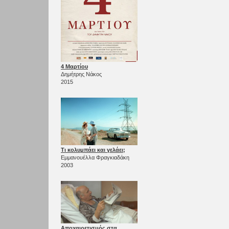
4 Μαρτίου
Δημήτρης Νάκος
2015
Τι κολυμπάει και γελάει;
Εμμανουέλλα Φραγκιαδάκη
2003
Αποχαιρετισμός στα