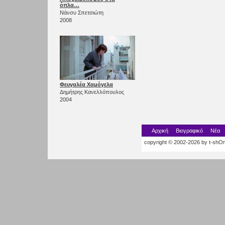
όπλα…
Νάνσυ Σπετσιώτη
2008
Φευγαλέα Χαμόγελα
Δημήτρης Κανελλόπουλος
2004
Αρχική
Βιογραφικό
Νέα
copyright © 2002-2026 by t-shOrt.