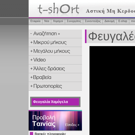
Εταιρεία
Νέα
Χορηγοί
Συνεργάτες
Συνεντεύξεις
Διανομή
Ε-shop
mi
Φευγαλέ
Φευγαλέα Χαμόγελα
Βασικές πληροφορίες