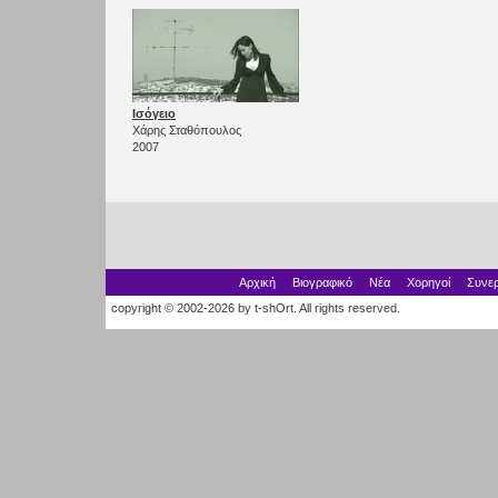
Ισόγειο
Χάρης Σταθόπουλος
2007
Αρχική
Βιογραφικό
Νέα
Χορηγοί
Συνερ
copyright © 2002-2026 by t-shOrt. All rights reserved.