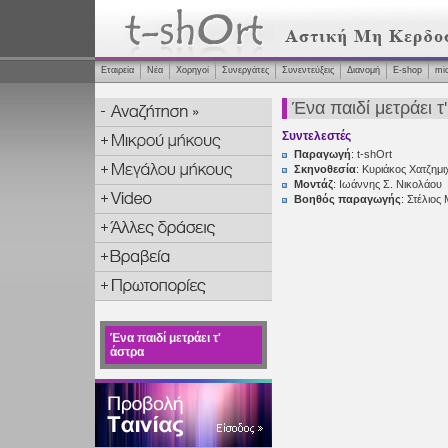
Εταιρεία
Νέα
Χορηγοί
Συνεργάτες
Συνεντεύξεις
Διανομή
Ε-shop
mi
Ένα παιδί μετράει τ
Συντελεστές
Παραγωγή
: t-shOrt
Σκηνοθεσία
: Κυριάκος Χατζημι
Μοντάζ
: Ιωάννης Σ. Νικολάου
Βοηθός παραγωγής
: Στέλιο
Ένα παιδί μετράει τ'
άστρα