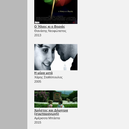
Ο Ήλιος κι ο Βοριάς
Θανάσης Νεοφώτιστος
2013
Η μέρα μετά
Χάρης Σταθόπουλος
2005
Χρήστος και Δήμητρα
(συμπαραγωγή)
Αμέρισσα Μπάστα
2015