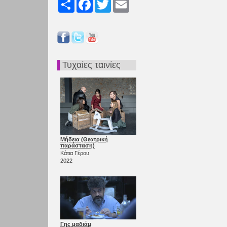
Share
Facebook
Twitter
Email
Τυχαίες ταινίες
Μήδεια (Θεατρική
παράσταση)
Κάτια Γέρου
2022
Γης μαδιάμ