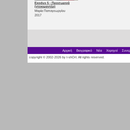
Exodus 5 - Προσωρινά
(ντοκιμαντέρ)
Μαρία Παπαγεωργίου
2017
Αρχική
Βιογραφικό
Νέα
Χορηγοί
Συνερ
copyright © 2002-2026 by t-shOrt. All rights reserved.