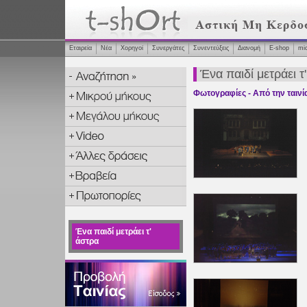
Εταιρεία
Νέα
Χορηγοί
Συνεργάτες
Συνεντεύξεις
Διανομή
Ε-shop
mi
Ένα παιδί μετράει τ
Φωτογραφίες - Από την ταινί
Ένα παιδί μετράει τ'
άστρα