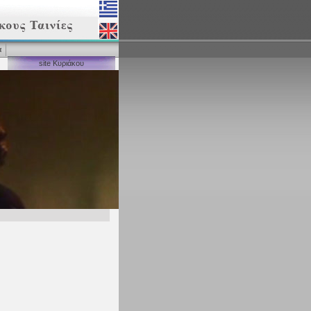
α
site Κυριάκου