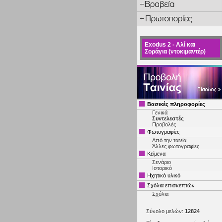
Exodus 2 - Αλί και
Σοράγια (ντοκιμαντέρ)
Βασικές πληροφορίες
Γενικά
Συντελεστές
Προβολές
Φωτογραφίες
Από την ταινία
Άλλες φωτογραφίες
Κείμενα
Σενάριο
Ιστορικό
Ηχητικό υλικό
Σχόλια επισκεπτών
Σχόλια
Σύνολο μελών:
12824