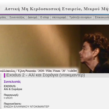
γάτες
Συνεντεύξεις
Διανομή
Ε-shop
microγραφή
Τράπεζα σεναρίων
Επικοινωνί
Exodus 2 - Αλί και Σοράγια (ντοκιμαντέρ)
Συντελεστές
EXODUS:
Αλί & Σοράγια
Παραγωγή:
t-shOrt
Παρουσίαση:
ΕΝΩΣΗ ΕΛΛΗΝΙΚΟΥ ΝΤΟΚΙΜΑΝΤΕΡ