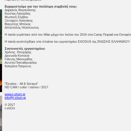
Ευχαριστούμε για την πολύτιμη συμβολή τους:
Δαμιανός Βογανάτσης
Κώστας Λαούρδας
Φωτεινή Σέρβου
Ξενοφών Λατινάκης
Βαγγέλης Μπέκας
Αποστόλης Ηλιόπουλος
Η ταινία γυρίστηκε από τον Μάιο μέχρι τον Ιούλιο του 2016 στα Camp Πειραιά και Οινοφύ
Η ταινία αναπτύχθηκε στα πλαίσια του εργαστηρίου EXODUS της ΕΝΩΣΗΣ ΕΛΛΗΝΙΚΟΥ
Συντονιστές εργαστηρίου:
Χρόνης Θεοχάρης
Διονυσία Κοπανά
Γιάννης Μισουρίδης
Αννέτα Παπαθανασίου
Κατερίνα Πατρώνη
"Exodus - Ali & Soraya"
HD CAM / color / stereo / 2017
www.t-short.gr
info@t-short.gr
© 2017
t-shOrt