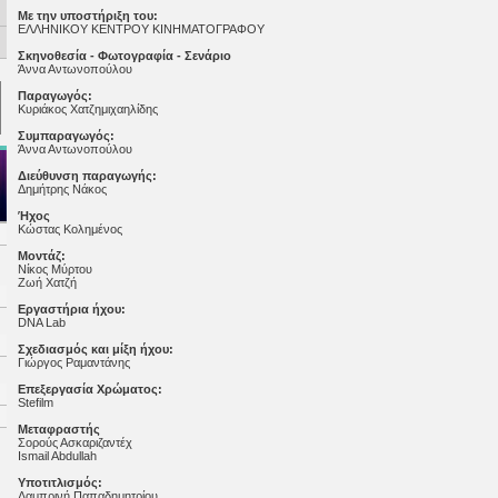
Με την υποστήριξη του:
ΕΛΛΗΝΙΚΟΥ ΚΕΝΤΡΟΥ ΚΙΝΗΜΑΤΟΓΡΑΦΟΥ
Σκηνοθεσία - Φωτογραφία - Σενάριο
Άννα Αντωνοπούλου
Παραγωγός:
Κυριάκος Χατζημιχαηλίδης
Συμπαραγωγός:
Άννα Αντωνοπούλου
Διεύθυνση παραγωγής:
Δημήτρης Νάκος
Ήχος
Κώστας Κολημένος
Μοντάζ:
Νίκος Μύρτου
Ζωή Χατζή
Εργαστήρια ήχου:
DNA Lab
Σχεδιασμός και μίξη ήχου:
Γιώργος Ραμαντάνης
Επεξεργασία Χρώματος:
Stefilm
Μεταφραστής
Σορούς Ασκαριζαντέχ
Ismail Abdullah
Υποτιτλισμός:
Λαμπρινή Παπαδημητρίου