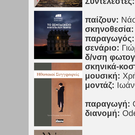
Συντελεστές:
παίζουν:
Νάσ
σκηνοθεσία:
παραγωγός:
σενάριο:
Γιώ
δ/νση φωτο
σκηνικά-κοσ
μουσική:
Χρή
μοντάζ:
Ιωάν
παραγωγή:
διανομή:
Ode