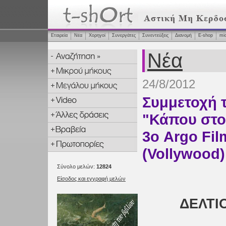
Εταιρεία
Νέα
Χορηγοί
Συνεργάτες
Συνεντεύξεις
Διανομή
Ε-shop
mi
Νέα
24/8/2012
Συμμετοχή τ
"Κάπου στο
3ο Argo Fil
(Vollywood)
Σύνολο μελών:
12824
Είσοδος και εγγραφή μελών
ΔΕΛΤΙ